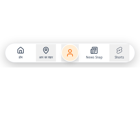
होम
आप का शहर
News Snap
Shorts
Follow us on
X
Download Mobile App