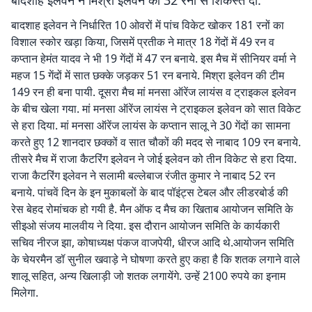
बादशाह इलेवन ने मिश्रा इलेवन को 32 रनों से शिकस्त दी.
बादशाह इलेवन ने निर्धारित 10 ओवरों में पांच विकेट खोकर 181 रनों का
विशाल स्कोर खड़ा किया, जिसमें प्रतीक ने मात्र 18 गेंदों में 49 रन व
कप्तान हेमंत यादव ने भी 19 गेंदों में 47 रन बनाये. इस मैच में सीनियर वर्मा ने
महज 15 गेंदों में सात छक्के जड़कर 51 रन बनाये. मिश्रा इलेवन की टीम
149 रन ही बना पायी. दूसरा मैच मां मनसा ऑरेंज लायंस व ट्राइकल इलेवन
के बीच खेला गया. मां मनसा ऑरेंज लायंस ने ट्राइकल इलेवन को सात विकेट
से हरा दिया. मां मनसा ऑरेंज लायंस के कप्तान सालू ने 30 गेंदों का सामना
करते हुए 12 शानदार छक्कों व सात चौकों की मदद से नाबाद 109 रन बनाये.
तीसरे मैच में राजा कैटरिंग इलेवन ने जोई इलेवन को तीन विकेट से हरा दिया.
राजा कैटरिंग इलेवन ने सलामी बल्लेबाज रंजीत कुमार ने नाबाद 52 रन
बनाये. पांचवें दिन के इन मुकाबलों के बाद पॉइंट्स टेबल और लीडरबोर्ड की
रेस बेहद रोमांचक हो गयी है. मैन ऑफ द मैच का खिताब आयोजन समिति के
सीइओ संजय मालवीय ने दिया. इस दौरान आयोजन समिति के कार्यकारी
सचिव नीरज झा, कोषाध्यक्ष पंकज वाजपेयी, धीरज आदि थे.आयोजन समिति
के चेयरमैन डॉ सुनील खवाड़े ने घोषणा करते हुए कहा है कि शतक लगाने वाले
शालू सहित, अन्य खिलाड़ी जो शतक लगायेंगे. उन्हें 2100 रुपये का इनाम
मिलेगा.