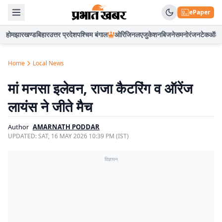
ePaper
होम
झारखण्ड
बिहार
उत्तर प्रदेश
पश्चिम बंगाल
ओरिजिनल
एजुकेशन
बिजनेस
मनोरंजन
टेक
ऑटो
Home
Local News
मां मनसा इलेवन, राजा कैटरिंग व ऑरेंज
लायंस ने जीते मैच
Author
AMARNATH PODDAR
UPDATED:
SAT, 16 MAY 2026 10:39 PM (IST)
विज्ञापन