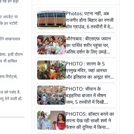
ै कि हर बड़ी
Photos: पटना नहीं, अब
़ा अपडेट या
राजगीर होगा बिहार का रणजी
ि हर स्टोरी
होम ग्राउंड, 6 तस्वीरों में देखें
नए स्टेडियम की पूरी कहानी
औरंगाबाद : बीएसएफ जवान
्होंने माखनलाल
का पार्थिव शरीर पहुंचा घर,
अंतिम दर्शन के लिए उमड़े
किया. इसी दौरान
लोग
भव भी हासिल
PHOTO : सारण के 5
प्रमुख मंदिर, जहां आस्था
 रिपोर्ट्स,
और इतिहास का अनूठा संगम,
तस्वीरों में जानिए
PHOTO: सीवान के
तल को पसंद है.
बड़हरिया बाजार में भीषण
 देने वाली हों.
जाम, 5 तस्वीरों में दिखी
अव्यवस्था
PHOTOS: डॉक्टर बनने का
सपना देख रही साक्षी शर्मा ने
फैशन की दुनिया में किया
कमाल,जानिए बेगूसराय की