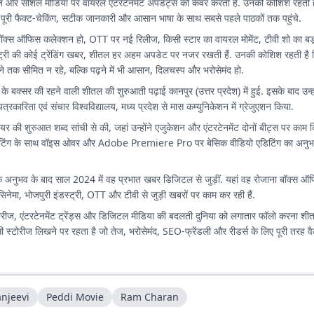
ज और सोशल मीडिया पर वायरल एंटरटेनमेंट अपडेट्स को कवर करती हैं. उनकी कोशिश रहती ह
 पूरी फैक्ट-चेकिंग, सटीक जानकारी और आसान भाषा के साथ सबसे पहले पाठकों तक पहुंचे.
बॉक्स ऑफिस कलेक्शन हो, OTT पर नई रिलीज, किसी स्टार का वायरल मोमेंट, टीवी शो का बड
स्ट्री की कोई ट्रेंडिंग खबर, शीतल हर अहम अपडेट पर नजर रखती हैं. उनकी कोशिश रहती है क
ेने तक सीमित न रहे, बल्कि पढ़ने में भी आसान, दिलचस्प और भरोसेमंद हो.
 के बक्सर की रहने वाली शीतल की शुरुआती पढ़ाई कानपुर (उत्तर प्रदेश) में हुई. इसके बाद उन
ीय पत्रकारिता एवं संचार विश्वविद्यालय, मध्य प्रदेश से मास कम्युनिकेशन में ग्रेजुएशन किया.
ियर की शुरुआत शब्द सांची से की, जहां उन्होंने एजुकेशन और एंटरटेनमेंट दोनों बीट्स पर काम 
ट राइटिंग के साथ वॉइस ओवर और Adobe Premiere Pro पर बेसिक वीडियो एडिटिंग का अनु
अनुभव के बाद साल 2024 में वह प्रभात खबर डिजिटल से जुड़ीं. यहां वह रोजाना बॉक्स ऑफिस
िनेमा, भोजपुरी इंडस्ट्री, OTT और टीवी से जुड़ी खबरों पर काम कर रही हैं.
 सीरीज, एंटरटेनमेंट ट्रेंड्स और डिजिटल मीडिया की बदलती दुनिया को लगातार फॉलो करना शी
्टोरीज लिखने पर रहता है जो तेज, भरोसेमंद, SEO-फ्रेंडली और रीडर्स के लिए पूरी तरह वैल्यू
anjeevi
Peddi Movie
Ram Charan