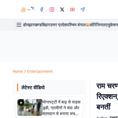
°C
|
|
|
|
--
होम
झारखण्ड
बिहार
उत्तर प्रदेश
पश्चिम बंगाल
ओरिजिनल
एजुकेशन
Home
Entertainment
राम चरण
लेटेस्ट वीडियो
रिएक्शन,
योगापट्टी में बाढ़ से सड़क
बनतीं
डूबी, ग्रामीणों ने चंदा और
श्रमदान से बनाया चचरी
Author
SHEE