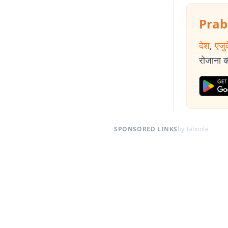
Prab
देश
,
एजु
रोजाना की
SPONSORED LINKS
by Taboola