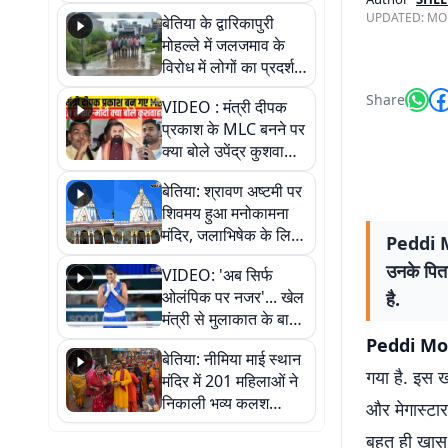
पुल
UPDATED:
MON
बेतिया के द्वारिकापुरी
मोहल्ले में जलजमाव के
विरोध में लोगों का प्रदर्शन,
स्थायी समाधान की मांग
Share
VIDEO : मंत्री दीपक
प्रकाश के MLC बनने पर
क्या बोले उपेंद्र कुशवाहा,
सुनिए
बेतिया: श्रावण अष्टमी पर
शिवमय हुआ मनोकामना
मंदिर, जलाभिषेक के लिए
Peddi Mov
लगी लंबी कतारें
उनके पिता
VIDEO: 'अब सिर्फ
ओलंपिक पर नजर'... खेल
है.
मंत्री से मुलाकात के बाद
जैसमीन लंबोरिया का बड़ा
Peddi Mo
बेतिया: नीमिया माई स्थान
बयान
गया है. इस ख
मंदिर में 201 महिलाओं ने
निकाली भव्य कलश
और मेगास्टार 
शोभायात्रा, शिवलिंग
बहुत ही खास
प्राण-प्रतिष्ठा महोत्सव