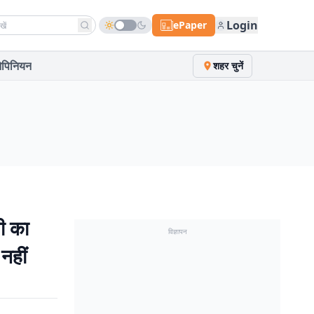
h news
Login
ePaper
पिनियन
शहर चुनें
ी का
विज्ञापन
नहीं