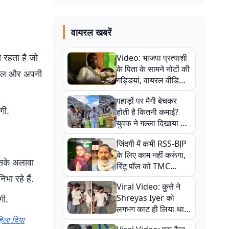
वायरल खबरें
स रहता है जो
Video: भाजपा प्रत्याशी
के पिता के सामने नोटों की
से खेल और अपनी
गड्डियां, वायरल वीडियो
से राजनीति में उबाल,
पहाड़ों पर मैगी बेचकर
अजित महतो बोले- TMC
एगी.
होती है कितनी कमाई?
की गंदी चाल
युवक ने गल्ला दिखाया तो
नौकरी वालों के खड़े हो गए
जिंदगी में कभी RSS-BJP
कान
के लिए काम नहीं करूंगा,
 इसके अलावा
रिंटू पॉल को TMC
ऑफिस में ले जाकर पीटा,
ा रहे हैं.
Viral Video: कुत्ते ने
Video वायरल
Shreyas Iyer को
गी.
लगभग काट ही लिया था,
हिला दिया
न्यूजीलैंड सीरीज से पहले