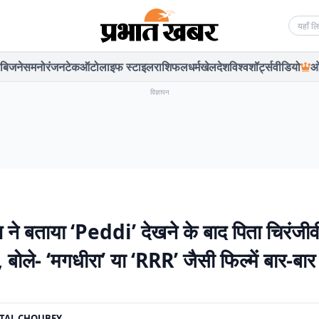
Searc
बिजनेस
मनोरंजन
टेक
ऑटो
लाइफ स्टाइल
राशिफल
धर्म
खेल
देश
विश्व
शॉर्ट्स
वीडियो
ओ
विज्ञापन
 ने बताया ‘Peddi’ देखने के बाद पिता चिरंजीव
 बोले- ‘मगधीरा’ या ‘RRR’ जैसी फिल्में बार-बार 
TAL CHOUBEY