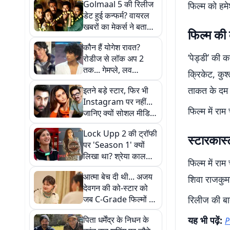
Golmaal 5 की रिलीज
फिल्म को हमे
डेट हुई कन्फर्म? वायरल
खबरों का मेकर्स ने बताया
फिल्म की 
सच
कौन हैं योगेश रावत?
‘पेड्डी’ की 
रोडीज से लॉक अप 2
तक... गेमप्ले, लव
क्रिकेट, कुश्
ट्रायंगल और विवादों से यूं
ताकत के दम प
इतने बड़े स्टार, फिर भी
बनाई अपनी पहचान
Instagram पर नहीं...
फिल्म में राम
जानिए क्यों सोशल मीडिया
से दूर हैं ये बॉलीवुड सितारे
Lock Upp 2 की ट्रॉफी
स्टारकास
पर 'Season 1' क्यों
लिखा था? श्रेया कालरा
फिल्म में रा
ने किया खुलासा
आत्मा बेच दी थी... अजय
शिवा राजकुमा
देवगन की को-स्टार को
जब C-Grade फिल्मों में
रिलीज की बात
करना पड़ा था काम, आज
पिता धर्मेंद्र के निधन के
यह भी पढ़ें:
P
भी होता है अफसोस