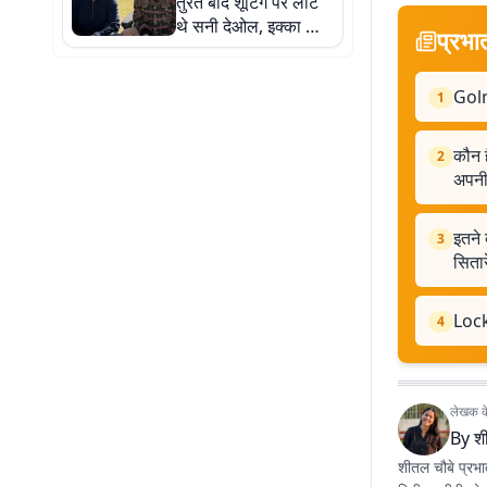
तुरंत बाद शूटिंग पर लौटे
थे सनी देओल, इक्का की
प्रभा
को-स्टार ने सुनाया
इमोशनल किस्सा
Golm
1
कौन ह
2
अपनी
इतने 
3
सितार
Lock
4
लेखक के 
By
श
शीतल चौबे प्रभा