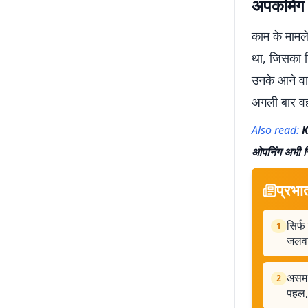
अपकमिंग प
काम के मामले
था, जिसका निर
उनके आने वाल
अगली बार वह 
Also read:
K
ओपनिंग अभी र
प्रभा
सिर्फ
1
जलव
असम म
2
पहल, 