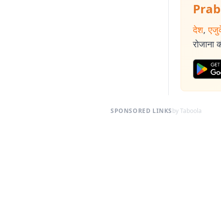
Prab
देश
,
एजु
रोजाना की
SPONSORED LINKS
by Taboola