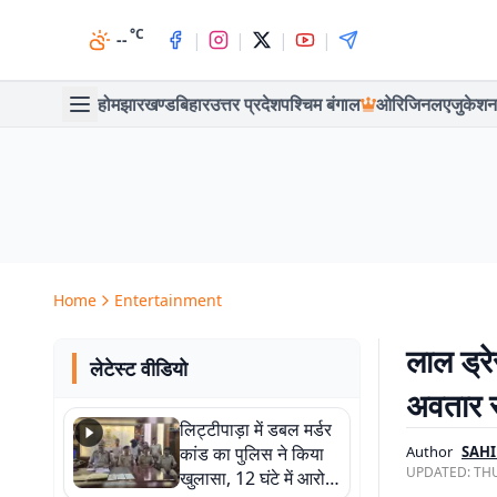
°C
|
|
|
|
--
होम
झारखण्ड
बिहार
उत्तर प्रदेश
पश्चिम बंगाल
ओरिजिनल
एजुकेशन
Home
Entertainment
लाल ड्र
लेटेस्ट वीडियो
अवतार से
लिट्टीपाड़ा में डबल मर्डर
कांड का पुलिस ने किया
Author
SAH
UPDATED:
THU
खुलासा, 12 घंटे में आरोपी