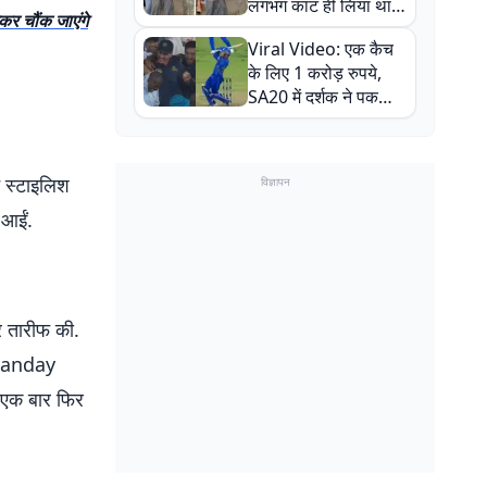
लगभग काट ही लिया था,
नकर चौंक जाएंगे
न्यूजीलैंड सीरीज से पहले
Viral Video: एक कैच
बाल-बाल बचे
के लिए 1 करोड़ रुपये,
SA20 में दर्शक ने पकड़ा
एक हाथ से गजब का कैच
ने स्टाइलिश
विज्ञापन
 आईं.
र तारीफ की.
apanday
र एक बार फिर