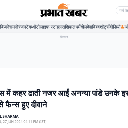
Searc
बिजनेस
मनोरंजन
टेक
ऑटो
लाइफ स्टाइल
राशिफल
धर्म
खेल
देश
विश्व
शॉर्ट्स
वीडियो
ओ
विज्ञापन
ेस में कहर ढाती नजर आईं अनन्या पांडे उनके 
 फैन्स हुए दीवाने
IL SHARMA
, 27 JUN 2024 04:11 PM (IST)