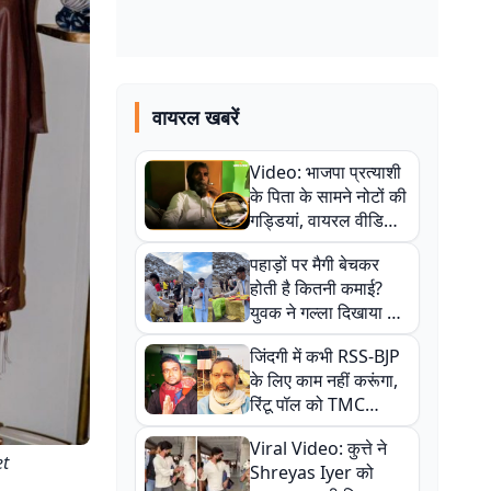
वायरल खबरें
Video: भाजपा प्रत्याशी
के पिता के सामने नोटों की
गड्डियां, वायरल वीडियो
से राजनीति में उबाल,
पहाड़ों पर मैगी बेचकर
अजित महतो बोले- TMC
होती है कितनी कमाई?
की गंदी चाल
युवक ने गल्ला दिखाया तो
नौकरी वालों के खड़े हो गए
जिंदगी में कभी RSS-BJP
कान
के लिए काम नहीं करूंगा,
रिंटू पॉल को TMC
ऑफिस में ले जाकर पीटा,
Viral Video: कुत्ते ने
Video वायरल
et
Shreyas Iyer को