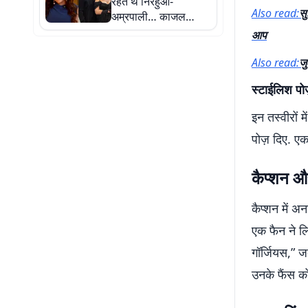
रहते थे निरहुआ-
Also read:
सु
अम्रपाली… काजल
राघवानी का खुलासा,
आप
बोलीं- डायरेक्टर को खुद
लेने आना पड़ा
Also read:
जु
स्टाईलिश पो
इन तस्वीरों म
पोज़ दिए. एक
कैप्शन औ
कैप्शन में अ
एक फैन ने 
गॉर्जियस,” ज
उनके फैंस को