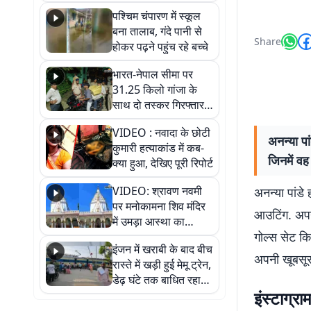
गिरफ्तार
पश्चिम चंपारण में स्कूल
बना तालाब, गंदे पानी से
Share
होकर पढ़ने पहुंच रहे बच्चे
भारत-नेपाल सीमा पर
31.25 किलो गांजा के
साथ दो तस्कर गिरफ्तार,
नेपाली नंबर की बाइक
VIDEO : नवादा के छोटी
जब्त
अनन्या पा
कुमारी हत्याकांड में कब-
जिनमें वह
क्या हुआ, देखिए पूरी रिपोर्ट
VIDEO: श्रावण नवमी
अनन्या पांडे
पर मनोकामना शिव मंदिर
आउटिंग. अपन
में उमड़ा आस्था का
गोल्स सेट कि
सैलाब, हर-हर महादेव के
इंजन में खराबी के बाद बीच
जयघोष से गूंजा परिसर
अपनी खूबसूरत
रास्ते में खड़ी हुई मेमू ट्रेन,
डेढ़ घंटे तक बाधित रहा
इंस्टाग्र
आवागमन