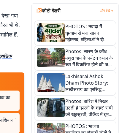
फोटो गैलरी
और देखें
ं देखा गया
गौरव भी थे.
PHOTOS : नवादा में
धूमधाम से मना सावन
शामिल हैं.
महोत्सव, महिलाओं ने दी
सांस्कृतिक प्रस्तुतियां
Photos: सारण के कोंध
िहासिक
मथुरा धाम के पर्यटन स्थल के
रूप में विकसित होने की जगी
आस, 9 तस्वीरों में देखें पूरी
Lakhisarai Ashok
कहानी
Dham Photo Story:
लखीसराय का प्रसिद्ध
अशोक धाम—आस्था,
त तक का
Photos: बारिश में निखर
श्रृंगार, अनुष्ठान और
उठती है 'झरनों के शहर' रांची
अलौकिक संध्या आरती के
की खूबसूरती, वीकेंड में घूम
विहंगम दृश्य
'आशियाना'
आएं ये 5 वादियां
PHOTOS : भाजपा
कार्यालय का सैकड़ों लोगों ने