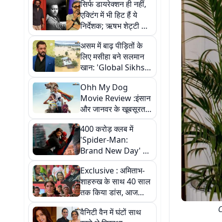
सिर्फ डायरेक्शन ही नहीं,
एक्टिंग में भी हिट हैं ये
निर्देशक; ऋषभ शेट्टी से
लेकर गुरु दत्त तक का
असम में बाढ़ पीड़ितों के
जलवा
लिए मसीहा बने सलमान
खान: 'Global Sikhs'
संग शुरू की 'आशियाना'
Ohh My Dog
पहल, बेघरों को मिलेंगे
Movie Review :इंसान
शेल्टर
और जानवर के खूबसूरत
रिश्ते की कहानी में
400 करोड़ क्लब में
"ऑस्कर"है स्टार
'Spider-Man:
Brand New Day' की
एंट्री, 'Border 2' को
Exclusive : अमिताभ-
पछाड़ बनी 2026 की
शाहरुख के साथ 40 साल
दूसरी सबसे कमाऊ फिल्म
तक किया डांस, आज
लोकल ट्रेन में काम ढूंढती
C
वैनिटी वैन में घंटों साथ
हैं रुबीना खान...