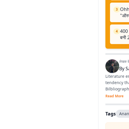
Ohh 
3
"ऑस्
400 
4
बनी 
लेखक के 
By
S
Literature en
tendency tha
Bilbliograph
Read More
Tags
Anan