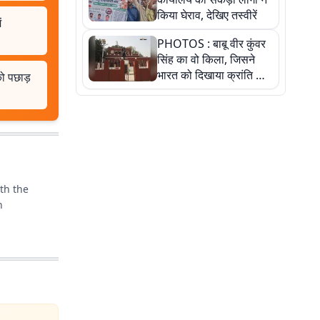
किया घेराव, देखिए तस्वीरें
ं
PHOTOS : बाबू वीर कुंवर
सिंह का वो किला, जिसने
भारत को दिखाया क्रांति का
ो पछाड़
रास्ता: तस्वीरों में देखिए
n