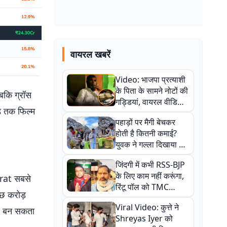
वायरल खबरें
Video: भाजपा प्रत्याशी
के पिता के सामने नोटों की
जबकि ग्रॉस
गड्डियां, वायरल वीडियो
ंड तक फिल्म
से राजनीति में उबाल,
पहाड़ों पर मैगी बेचकर
अजित महतो बोले- TMC
होती है कितनी कमाई?
की गंदी चाल
युवक ने गल्ला दिखाया तो
नौकरी वालों के खड़े हो गए
जिंदगी में कभी RSS-BJP
कान
के लिए काम नहीं करूंगा,
irat सबसे
रिंटू पॉल को TMC
ुछ करोड़
ऑफिस में ले जाकर पीटा,
Viral Video: कुत्ते ने
Video वायरल
ास बन सकता
Shreyas Iyer को