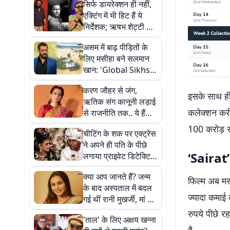
सिर्फ डायरेक्शन ही नहीं,
एक्टिंग में भी हिट हैं ये
निर्देशक; ऋषभ शेट्टी से
लेकर गुरु दत्त तक का
असम में बाढ़ पीड़ितों के
जलवा
लिए मसीहा बने सलमान
खान: 'Global Sikhs'
संग शुरू की 'आशियाना'
करण जौहर से जंग,
पहल, बेघरों को मिलेंगे
इसके साथ ही
ऋतिक संग कानूनी लड़ाई
शेल्टर
कलेक्शन करीब
से राजनीति तक.. ये हैं
कंगना रनौत के 7 सबसे
100 करोड़ रु
चीटिंग के शक पर एक्ट्रेस
बड़े विवाद
ने अपने ही पति के पीछे
‘Sairat’ 
लगाया प्राइवेट डिटेक्टिव,
फिर जांच में खुलते गए कई
क्या आप जानते हैं? जन्म
राज
फिल्म अब मरा
के बाद अस्पताल में बदल
ज्यादा कमाई
गई थीं रानी मुखर्जी, मां की
सूझबूझ से मिलीं वापस
रुपये पीछे 
'ताल' के लिए अक्षय खन्ना
है.