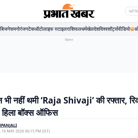
Searc
बिजनेस
मनोरंजन
टेक
ऑटो
लाइफ स्टाइल
राशिफल
धर्म
खेल
देश
विश्व
शॉर्ट्स
वीडियो
ओ
विज्ञापन
न भी नहीं थमी ‘Raja Shivaji’ की रफ्तार, रिकॉ
े हिला बॉक्स ऑफिस
PANJALI
, 16 MAY 2026 06:15 PM (IST)