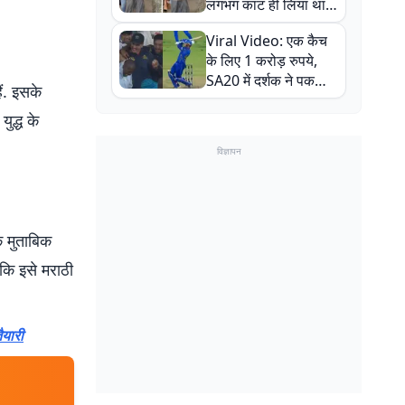
लगभग काट ही लिया था,
न्यूजीलैंड सीरीज से पहले
Viral Video: एक कैच
बाल-बाल बचे
के लिए 1 करोड़ रुपये,
SA20 में दर्शक ने पकड़ा
ैं. इसके
एक हाथ से गजब का कैच
ुद्ध के
विज्ञापन
के मुताबिक
कि इसे मराठी
ैयारी