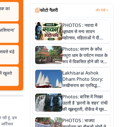
त तक का
फोटो गैलरी
और देखें
PHOTOS : नवादा में
'आशियाना'
धूमधाम से मना सावन
महोत्सव, महिलाओं ने दी
सांस्कृतिक प्रस्तुतियां
Photos: सारण के कोंध
सबसे बड़े
मथुरा धाम के पर्यटन स्थल के
रूप में विकसित होने की जगी
आस, 9 तस्वीरों में देखें पूरी
Lakhisarai Ashok
ें खुलते
कहानी
Dham Photo Story:
लखीसराय का प्रसिद्ध
अशोक धाम—आस्था,
Photos: बारिश में निखर
श्रृंगार, अनुष्ठान और
उठती है 'झरनों के शहर' रांची
अलौकिक संध्या आरती के
की खूबसूरती, वीकेंड में घूम
विहंगम दृश्य
आएं ये 5 वादियां
 रही हूं. इस
PHOTOS : भाजपा
से आर्टिकल
कार्यालय का सैकड़ों लोगों ने