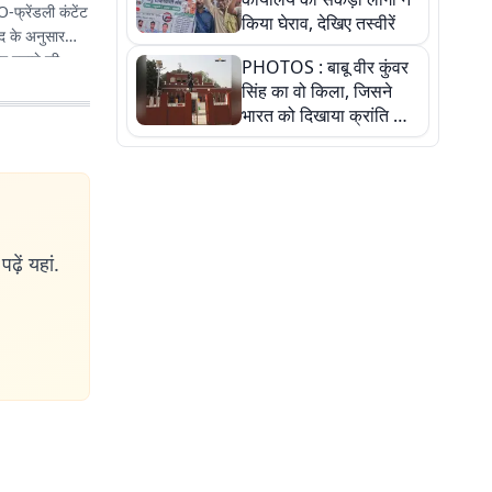
O-फ्रेंडली कंटेंट
किया घेराव, देखिए तस्वीरें
द के अनुसार
तर बनाने की
PHOTOS : बाबू वीर कुंवर
पहुंचाए.
सिंह का वो किला, जिसने
भारत को दिखाया क्रांति का
रास्ता: तस्वीरों में देखिए
ढ़ें यहां.