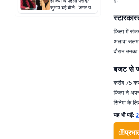
ही क्यों थे पहली पसंद?
सुभाष घई बोले- 'अगर यह
किरदार बनावटी होता तो
स्टारकास्
फिल्म नहीं चलती'
फिल्म में सं
अलावा सलमान 
दौरान उनका 
बजट से ज्
करीब 75 करोड
फिल्म ने अप
सिनेमा के लिए
यह भी पढ़ें:
2
प्रभा