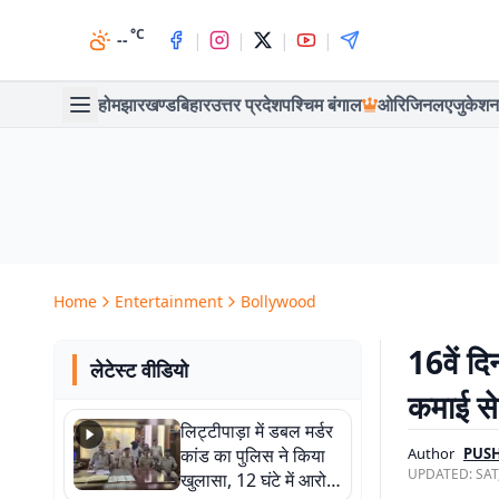
°C
|
|
|
|
--
होम
झारखण्ड
बिहार
उत्तर प्रदेश
पश्चिम बंगाल
ओरिजिनल
एजुकेशन
Home
Entertainment
Bollywood
16वें दि
लेटेस्ट वीडियो
कमाई स
लिट्टीपाड़ा में डबल मर्डर
कांड का पुलिस ने किया
Author
PUSH
UPDATED:
SAT
खुलासा, 12 घंटे में आरोपी