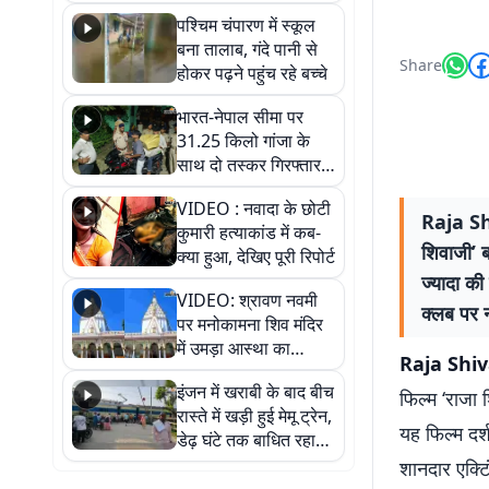
गिरफ्तार
पश्चिम चंपारण में स्कूल
बना तालाब, गंदे पानी से
Share
होकर पढ़ने पहुंच रहे बच्चे
भारत-नेपाल सीमा पर
31.25 किलो गांजा के
साथ दो तस्कर गिरफ्तार,
नेपाली नंबर की बाइक
VIDEO : नवादा के छोटी
जब्त
Raja Sh
कुमारी हत्याकांड में कब-
शिवाजी’ ब
क्या हुआ, देखिए पूरी रिपोर्ट
ज्यादा क
VIDEO: श्रावण नवमी
क्लब पर न
पर मनोकामना शिव मंदिर
में उमड़ा आस्था का
Raja Shiv
सैलाब, हर-हर महादेव के
इंजन में खराबी के बाद बीच
जयघोष से गूंजा परिसर
फिल्म ‘राजा 
रास्ते में खड़ी हुई मेमू ट्रेन,
यह फिल्म दर्श
डेढ़ घंटे तक बाधित रहा
आवागमन
शानदार एक्टि