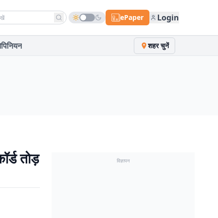
h news
Login
ePaper
पिनियन
शहर चुनें
र्ड तोड़
विज्ञापन