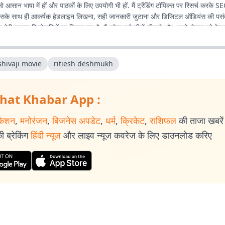
 आसान भाषा में हों और पाठकों के लिए उपयोगी भी हों. मैं ट्रेंडिंग टॉपिक्स पर रिसर्च करके SE
. इसके साथ ही आकर्षक हेडलाइन लिखना, सही जानकारी जुटाना और डिजिटल ऑडियंस की पसं
ा मेरी प्रमुख जिम्मेदारियों का हिस्सा रहा है. मैं हमेशा नई चीजें सीखने और अपने लेखन को बेह
 मेरा उद्देश्य ऐसा कंटेंट तैयार करना है जो लोगों तक सही जानकारी सरल और दिलचस्प तरीके से 
shivaji movie
ritiesh deshmukh
hat Khabar App :
केशन
,
मनोरंजन
,
बिजनेस अपडेट
,
धर्म
,
क्रिकेट
,
राशिफल
की ताजा खबरें प
 ब्रेकिंग
हिंदी न्यूज
और लाइव न्यूज कवरेज के लिए डाउनलोड करिए