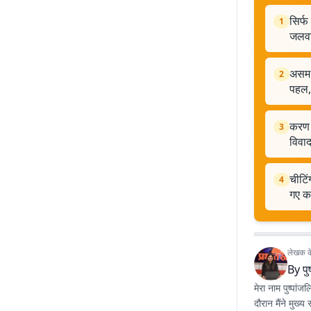
सिर्फ
1
जलव
असम म
2
पहल, 
करण ज
3
विवा
चीटिं
4
गए क
लेखक के 
By
पु
मेरा नाम पुष्पां
दौरान मैंने मुख्