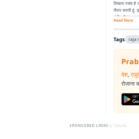
लिखना पसंद है जो
तैयार करती हूं
कंटेंट तैयार करन
Read More
कोशिश करती हूं.
Tags
raja 
Prab
देश
,
एजु
रोजाना की
SPONSORED LINKS
by Taboola