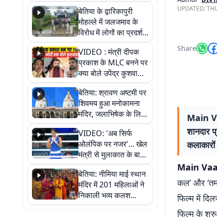
पुल
UPDATED:
THU
बेतिया के द्वारिकापुरी
मोहल्ले में जलजमाव के
विरोध में लोगों का प्रदर्शन,
स्थायी समाधान की मांग
Share
VIDEO : मंत्री दीपक
प्रकाश के MLC बनने पर
क्या बोले उपेंद्र कुशवाहा,
सुनिए
बेतिया: श्रावण अष्टमी पर
शिवमय हुआ मनोकामना
मंदिर, जलाभिषेक के लिए
Main Va
लगी लंबी कतारें
शानदार प्
VIDEO: 'अब सिर्फ
ओलंपिक पर नजर'... खेल
कलाकारों
मंत्री से मुलाकात के बाद
जैसमीन लंबोरिया का बड़ा
Main Vaa
बेतिया: नीमिया माई स्थान
बयान
कल’ और ‘तमाश
मंदिर में 201 महिलाओं ने
निकाली भव्य कलश
फिल्म में दि
शोभायात्रा, शिवलिंग
फिल्म के शुरु
प्राण-प्रतिष्ठा महोत्सव