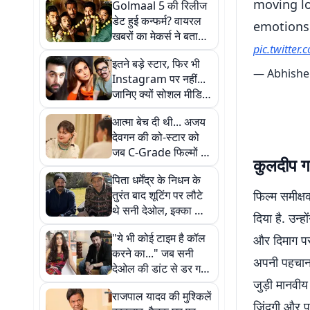
moving lo
Golmaal 5 की रिलीज
डेट हुई कन्फर्म? वायरल
emotions 
खबरों का मेकर्स ने बताया
pic.twitter
सच
इतने बड़े स्टार, फिर भी
— Abhishek
Instagram पर नहीं...
जानिए क्यों सोशल मीडिया
से दूर हैं ये बॉलीवुड सितारे
आत्मा बेच दी थी... अजय
देवगन की को-स्टार को
जब C-Grade फिल्मों में
कुलदीप गढ
करना पड़ा था काम, आज
पिता धर्मेंद्र के निधन के
भी होता है अफसोस
तुरंत बाद शूटिंग पर लौटे
फिल्म समीक्ष
थे सनी देओल, इक्का की
दिया है. उन्
को-स्टार ने सुनाया
"ये भी कोई टाइम है कॉल
और दिमाग पर 
इमोशनल किस्सा
करने का..." जब सनी
अपनी पहचान 
देओल की डांट से डर गई
थीं प्रीति जिंटा
जुड़ी मानवी
राजपाल यादव की मुश्किलें
जिंदगी और प