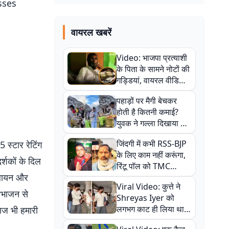
sses
वायरल खबरें
Video: भाजपा प्रत्याशी
के पिता के सामने नोटों की
गड्डियां, वायरल वीडियो
से राजनीति में उबाल,
पहाड़ों पर मैगी बेचकर
अजित महतो बोले- TMC
होती है कितनी कमाई?
की गंदी चाल
युवक ने गल्ला दिखाया तो
नौकरी वालों के खड़े हो गए
जिंदगी में कभी RSS-BJP
 स्टार रेटिंग
कान
के लिए काम नहीं करूंगा,
र्शकों के दिल
रिंटू पॉल को TMC
 पलायन और
ऑफिस में ले जाकर पीटा,
Viral Video: कुत्ते ने
Video वायरल
िभाजन से
Shreyas Iyer को
लगभग काट ही लिया था,
आज भी हमारी
न्यूजीलैंड सीरीज से पहले