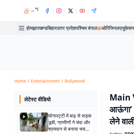
°C
|
|
|
|
--
होम
झारखण्ड
बिहार
उत्तर प्रदेश
पश्चिम बंगाल
ओरिजिनल
एजुकेशन
Home
Entertainment
Bollywood
Main V
लेटेस्ट वीडियो
आऊंगा’ 
योगापट्टी में बाढ़ से सड़क
लेने वा
डूबी, ग्रामीणों ने चंदा और
श्रमदान से बनाया चचरी
Author
DIVY