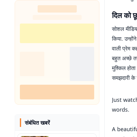
शुरू
दिल को छू
सोशल मीडिया 
किया. उन्हों
वाली प्रेम क
बहुत अच्छे तर
मुश्किल होता
समझदारी के 
Just wat
words.
संबंधित खबरें
A beautifu