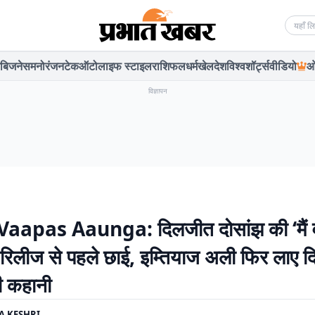
Searc
बिजनेस
मनोरंजन
टेक
ऑटो
लाइफ स्टाइल
राशिफल
धर्म
खेल
देश
विश्व
शॉर्ट्स
वीडियो
ओ
विज्ञापन
aapas Aaunga: दिलजीत दोसांझ की ‘मैं 
रिलीज से पहले छाई, इम्तियाज अली फिर लाए द
ली कहानी
A KESHRI