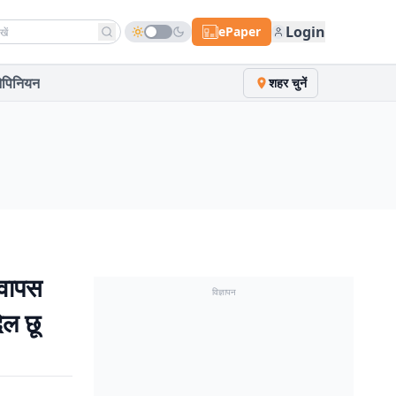
h news
Login
ePaper
पिनियन
शहर चुनें
वापस
विज्ञापन
िल छू