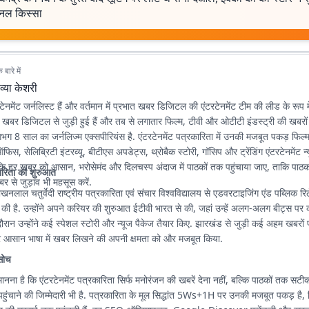
नल किस्सा
बारे में
व्या केशरी
रटेनमेंट जर्नलिस्ट हैं और वर्तमान में प्रभात खबर डिजिटल की एंटरटेनमेंट टीम की लीड के रूप में
खबर डिजिटल से जुड़ी हुई हैं और तब से लगातार फिल्म, टीवी और ओटीटी इंडस्ट्री की खबर
गभग 8 साल का जर्नलिज्म एक्सपीरियंस है. एंटरटेनमेंट पत्रकारिता में उनकी मजबूत पकड़ फिल्म
फिस, सेलिब्रिटी इंटरव्यू, बीटीएस अपडेट्स, थ्रोबैक स्टोरी, गॉसिप और ट्रेंडिंग एंटरटेनमेंट न
कि हर खबर को आसान, भरोसेमंद और दिलचस्प अंदाज में पाठकों तक पहुंचाया जाए, ताकि पाठक
ारिता की शुरुआत
बर से जुड़ाव भी महसूस करें.
ाखनलाल चतुर्वेदी राष्ट्रीय पत्रकारिता एवं संचार विश्वविद्यालय से एडवरटाइजिंग एंड पब्लिक रिलेश
 की है. उन्होंने अपने करियर की शुरुआत ईटीवी भारत से की, जहां उन्हें अलग-अलग बीट्स पर
ौरान उन्होंने कई स्पेशल स्टोरी और न्यूज पैकेज तैयार किए. झारखंड से जुड़ी कई अहम खबरों
 और आसान भाषा में खबर लिखने की अपनी क्षमता को और मजबूत किया.
सोच
मानना है कि एंटरटेनमेंट पत्रकारिता सिर्फ मनोरंजन की खबरें देना नहीं, बल्कि पाठकों तक सट
ुंचाने की जिम्मेदारी भी है. पत्रकारिता के मूल सिद्धांत 5Ws+1H पर उनकी मजबूत पकड़ है