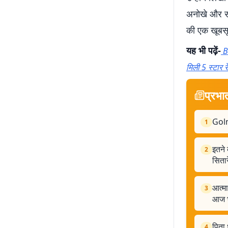
अनोखे और संव
की एक खूबसू
यह भी पढ़ें-
B
मिली 5 स्टार रे
प्रभा
Golm
1
इतने 
2
सितार
आत्मा
3
आज भ
पिता 
4