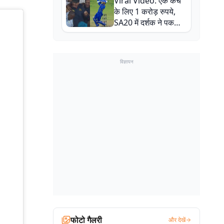
Viral Video: एक कैच
बाल-बाल बचे
के लिए 1 करोड़ रुपये,
SA20 में दर्शक ने पकड़ा
एक हाथ से गजब का कैच
विज्ञापन
फोटो गैलरी
और देखें