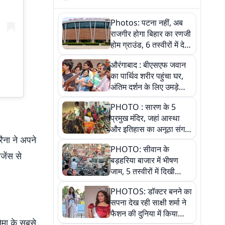
Photos: पटना नहीं, अब
राजगीर होगा बिहार का रणजी
होम ग्राउंड, 6 तस्वीरों में देखें
नए स्टेडियम की पूरी कहानी
औरंगाबाद : बीएसएफ जवान
का पार्थिव शरीर पहुंचा घर,
अंतिम दर्शन के लिए उमड़े
लोग
PHOTO : सारण के 5
प्रमुख मंदिर, जहां आस्था
और इतिहास का अनूठा संगम,
रैना ने अपने
तस्वीरों में जानिए
PHOTO: सीवान के
जेंस से
बड़हरिया बाजार में भीषण
जाम, 5 तस्वीरों में दिखी
अव्यवस्था
PHOTOS: डॉक्टर बनने का
सपना देख रही साक्षी शर्मा ने
फैशन की दुनिया में किया
ेमा के सबसे
कमाल,जानिए बेगूसराय की