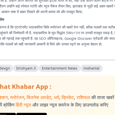
 की है. उन्होंने अपने करियर की शुरुआत ईटीवी भारत से की, जहां उन्हें अलग-अलग बीट्स पर
ौरान उन्होंने कई स्पेशल स्टोरी और न्यूज पैकेज तैयार किए. झारखंड से जुड़ी कई अहम खबरों
 और आसान भाषा में खबर लिखने की अपनी क्षमता को और मजबूत किया.
सोच
मानना है कि एंटरटेनमेंट पत्रकारिता सिर्फ मनोरंजन की खबरें देना नहीं, बल्कि पाठकों तक सट
ुंचाने की जिम्मेदारी भी है. पत्रकारिता के मूल सिद्धांत 5Ws+1H पर उनकी मजबूत पकड़ है
 की गहराई तक पहुंचती हैं. वह SEO-ऑप्टिमाइज्ड, Google Discover फ्रेंडली और सरल भा
 ताकि पाठकों को सही जानकारी आसानी से मिले और उनका पढ़ने का अनुभव बेहतर हो.
 devgn
Drishyam 3
Entertainment News
mohanlal
hat Khabar App :
केशन
,
मनोरंजन
,
बिजनेस अपडेट
,
धर्म
,
क्रिकेट
,
राशिफल
की ताजा खबरें प
 ब्रेकिंग
हिंदी न्यूज
और लाइव न्यूज कवरेज के लिए डाउनलोड करिए