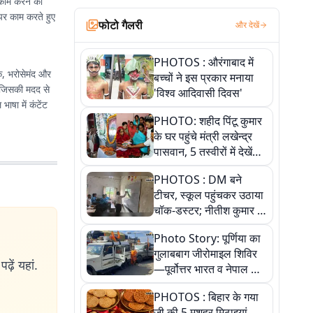
 काम करने का
 पर काम करते हुए
फोटो गैलरी
और देखें
PHOTOS : औरंगाबाद में
ीक, भरोसेमंद और
बच्चों ने इस प्रकार मनाया
, जिसकी मदद से
'विश्व आदिवासी दिवस'
षा में कंटेंट
PHOTO: शहीद पिंटू कुमार
के घर पहुंचे मंत्री लखेन्द्र
पासवान, 5 तस्वीरों में देखें
उस भावुक पल की पूरी
PHOTOS : DM बने
कहानी
टीचर, स्कूल पहुंचकर उठाया
चॉक-डस्टर; नीतीश कुमार के
इस चहेते अधिकारी को
Photo Story: पूर्णिया का
जानिए
गुलाबबाग जीरोमाइल शिविर
ढ़ें यहां.
—पूर्वोत्तर भारत व नेपाल के
कांवरियों का प्रमुख सेवा धाम
PHOTOS : बिहार के गया
जी की 5 मशहूर मिठाइयां,