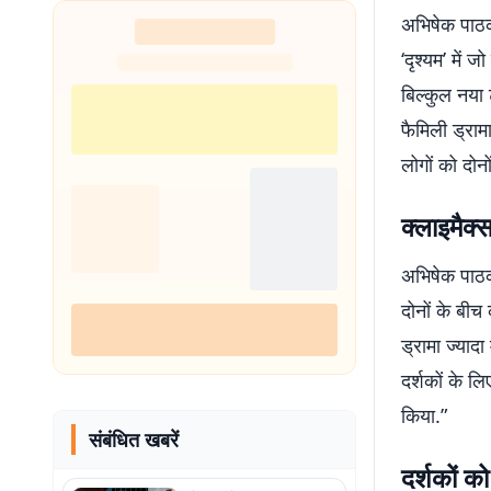
अभिषेक पाठक 
‘दृश्यम’ में 
बिल्कुल नया 
फैमिली ड्राम
लोगों को दोन
क्लाइमैक्
अभिषेक पाठक
दोनों के बीच
ड्रामा ज्याद
दर्शकों के ल
किया.”
संबंधित खबरें
दर्शकों क