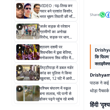
आखिर कब आएगी बहाली?
VIDEO : पढ़-लिख कर
देखें वीडियो
गवार बने प्रशांत किशोर,
Share
भरत भूषण तिवारी की माँ ने
कहा नहीं थी उम्मीद, बेटा
जर्जर सड़क से परेशान
था तो किसी को बोलने की
ग्रामीणों का अनोखा
नहीं थी हिम्मत
विरोध, सड़क पर धान
रोपकर और खाद डालकर
श्रावण दशमी पर
जताया आक्रोश
Drishyam
शिवभक्ति में डूबा बेतिया,
कि फिल्म
मनोकामना शिव मंदिर में
हुआ भव्य श्रृंगार
क्लाइमैक्
लिट्टीपाड़ा में डबल मर्डर
कांड का पुलिस ने किया
Drishyam
खुलासा, 12 घंटे में आरोपी
पाठक ने कई ब
गिरफ्तार
पश्चिम चंपारण में स्कूल
थोड़ा पैचवर्क
बना तालाब, गंदे पानी से
होकर पढ़ने पहुंच रहे बच्चे
हिंदी ‘दृश