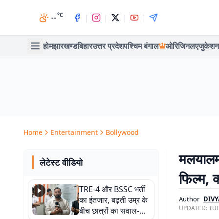
°C
|
|
|
|
--
होम
झारखण्ड
बिहार
उत्तर प्रदेश
पश्चिम बंगाल
ओरिजिनल
एजुकेशन
Home
Entertainment
Bollywood
मलयालम 
लेटेस्ट वीडियो
फिल्म, क
TRE-4 और BSSC भर्ती
का इंतजार, बढ़ती उम्र के
Author
DIVY
UPDATED:
TUE
बीच छात्रों का सवाल-