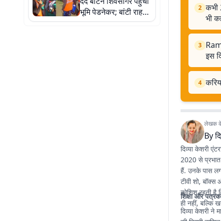
दर्द बांटने शिवसागर पहुंचीं
कभी 
2
भूमि पेडनेकर; बांटी राहत
भी कह
सामग्री, लोगों से की मदद
की अपील
Rama
3
इस दि
करियर
4
लेखक के 
By
दि
दिव्या केशरी एंट
2020 से प्रभात 
हैं. उनके पास ल
टीवी शो, बॉक्स ऑ
कोशिश रहती है 
शिक्षा और पत्रक
ही नहीं, बल्कि ख
दिव्या केशरी ने म