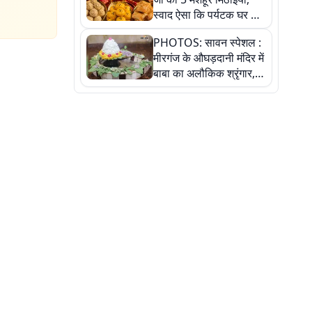
स्वाद ऐसा कि पर्यटक घर ले
जाना नहीं भूलते, तस्वीरों में
PHOTOS: सावन स्पेशल :
देखें
मीरगंज के औघड़दानी मंदिर में
बाबा का अलौकिक श्रृंगार,
तस्वीरों में देखें महादेव के कई
मनमोहक स्वरूप