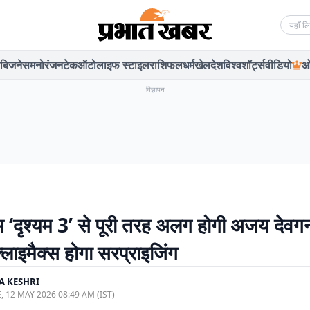
Searc
बिजनेस
मनोरंजन
टेक
ऑटो
लाइफ स्टाइल
राशिफल
धर्म
खेल
देश
विश्व
शॉर्ट्स
वीडियो
ओ
विज्ञापन
‘दृश्यम 3’ से पूरी तरह अलग होगी अजय देवग
्लाइमैक्स होगा सरप्राइजिंग
A KESHRI
, 12 MAY 2026 08:49 AM (IST)