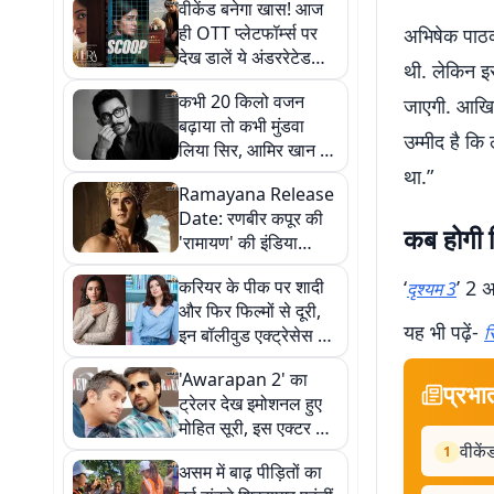
वीकेंड बनेगा खास! आज
ही OTT प्लेटफॉर्म्स पर
अभिषेक पाठक 
देख डालें ये अंडररेटेड
थी. लेकिन इस 
फिल्में
कभी 20 किलो वजन
जाएगी. आखिर 
बढ़ाया तो कभी मुंडवा
उम्मीद है कि
लिया सिर, आमिर खान के
7 रोल, जिन्हें देखकर आप
था.”
Ramayana Release
भी कहेंगे - 'ये सिर्फ आमिर
Date: रणबीर कपूर की
ही कर सकते थे'
कब होगी 
'रामायण' की इंडिया
रिलीज डेट बदली, अब इस
करियर के पीक पर शादी
‘
’ 2 अ
दृश्यम 3
दिन थिएटर्स में आएगी
और फिर फिल्मों से दूरी,
फिल्म
यह भी पढ़ें-
स
इन बॉलीवुड एक्ट्रेसेस ने
चुनी अलग राह
'Awarapan 2' का
प्रभा
ट्रेलर देख इमोशनल हुए
मोहित सूरी, इस एक्टर के
वीकें
लिए लिखा हार्ट टचिंग नोट
1
असम में बाढ़ पीड़ितों का