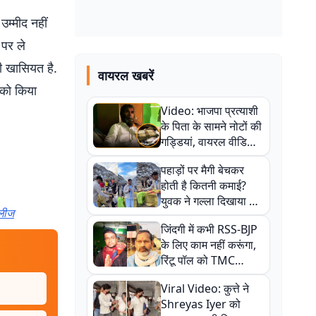
उम्मीद नहीं
 पर ले
की खासियत है.
वायरल खबरें
 को किया
Video: भाजपा प्रत्याशी
के पिता के सामने नोटों की
गड्डियां, वायरल वीडियो
से राजनीति में उबाल,
पहाड़ों पर मैगी बेचकर
अजित महतो बोले- TMC
होती है कितनी कमाई?
की गंदी चाल
युवक ने गल्ला दिखाया तो
िलीज
नौकरी वालों के खड़े हो गए
जिंदगी में कभी RSS-BJP
कान
के लिए काम नहीं करूंगा,
रिंटू पॉल को TMC
ऑफिस में ले जाकर पीटा,
Viral Video: कुत्ते ने
Video वायरल
Shreyas Iyer को