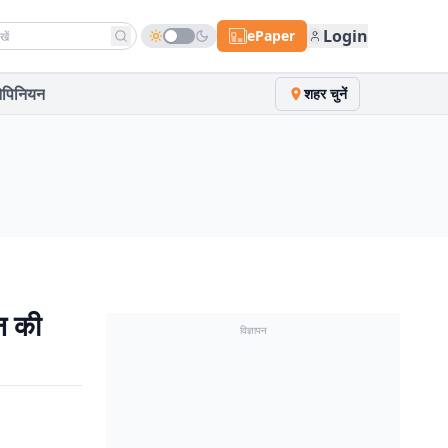
h news
Login
ePaper
पिनियन
शहर चुनें
न की
विज्ञापन