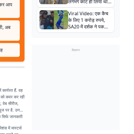
लगभग काट ही लिया था,
ेखकर आप
न्यूजीलैंड सीरीज से पहले
Viral Video: एक कैच
बाल-बाल बचे
के लिए 1 करोड़ रुपये,
SA20 में दर्शक ने पकड़ा
ली, अब
एक हाथ से गजब का कैच
ाह
विज्ञापन
 कार्यरत हैं. वह
ों को कवर कर रही
, वेब सीरीज,
्यूज पर है. उनकी
 सिर्फ जानकारी
ंस में मास्टर्स