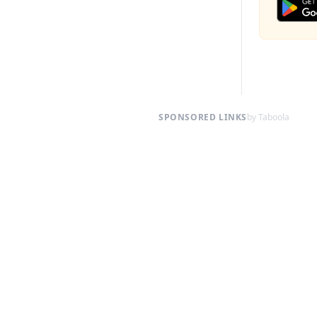
SPONSORED LINKS
by Taboola