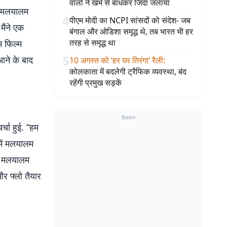
वालों ने खंभे से बांधकर जिंदा जलाया
ै. मलयालम
4
पीएम मोदी का NCPI सांसदों को संदेश- जब
मैंने एक
बंगाल और ओडिशा समृद्ध थे, तब भारत भी हर
तरह से समृद्ध था
म फिल्म
5
आने के बाद
10 अगस्त को ‘हर घर तिरंगा’ रैली
:
कोलकाता में बदलेगी ट्रैफिक व्यवस्था, बंद
रहेंगी प्रमुख सड़कें
विज्ञापन
चा हुई. “हम
 में मलयालम
वह मलयालम
और फ्लो तैयार