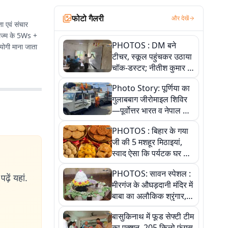
फोटो गैलरी
और देखें
ा एवं संचार
्नलिज्म के 5Ws +
PHOTOS : DM बने
योगी माना जाता
टीचर, स्कूल पहुंचकर उठाया
चॉक-डस्टर; नीतीश कुमार के
इस चहेते अधिकारी को
Photo Story: पूर्णिया का
जानिए
गुलाबबाग जीरोमाइल शिविर
—पूर्वोत्तर भारत व नेपाल के
कांवरियों का प्रमुख सेवा धाम
PHOTOS : बिहार के गया
जी की 5 मशहूर मिठाइयां,
स्वाद ऐसा कि पर्यटक घर ले
जाना नहीं भूलते, तस्वीरों में
PHOTOS: सावन स्पेशल :
देखें
ढ़ें यहां.
मीरगंज के औघड़दानी मंदिर में
बाबा का अलौकिक श्रृंगार,
तस्वीरों में देखें महादेव के कई
बासुकिनाथ में फूड सेफ्टी टीम
मनमोहक स्वरूप
का एक्शन, 205 किलो फंगस