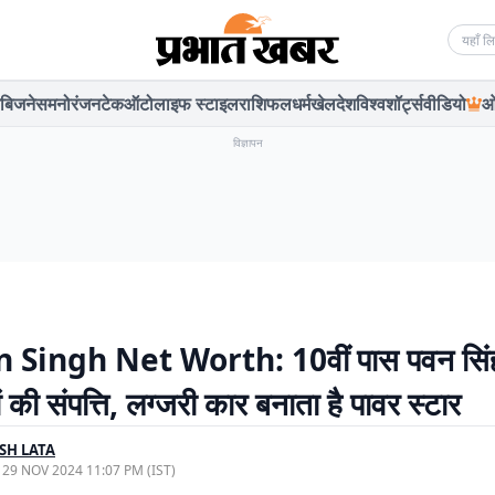
Searc
बिजनेस
मनोरंजन
टेक
ऑटो
लाइफ स्टाइल
राशिफल
धर्म
खेल
देश
विश्व
शॉर्ट्स
वीडियो
ओ
विज्ञापन
Singh Net Worth: 10वीं पास पवन सिंह
ों की संपत्ति, लग्जरी कार बनाता है पावर स्टार
SH LATA
, 29 NOV 2024 11:07 PM (IST)