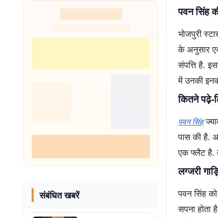
पवन सिंह की
भोजपुरी स्‍ट
के अनुसार ए
संपत्ति है. 
में उनकी इन
कितने पढ़े-ल
ज्याद
पवन सिंह
पास की है. आ
एक फ्लैट है. व
लग्जरी गाड़
पवन सिंह को 
संबंधित खबरें
सपना होता 