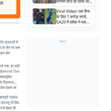
लगभग काट ही लिया था,
लती
न्यूजीलैंड सीरीज से पहले
Viral Video: एक कैच
बाल-बाल बचे
के लिए 1 करोड़ रुपये,
SA20 में दर्शक ने पकड़ा
एक हाथ से गजब का कैच
 इंडस्ट्री में
विज्ञापन
ेड के तौर पर काम
ेंड्स और
्ल्ड तक, हर बड़ी
BTS (Behind The
्सक्लूसिव
 और दिलचस्प
लेंस देखने को
्वपूर्ण ग्राउंड
 इंटरव्यू भी किए.
नी सेवाएं दीं.