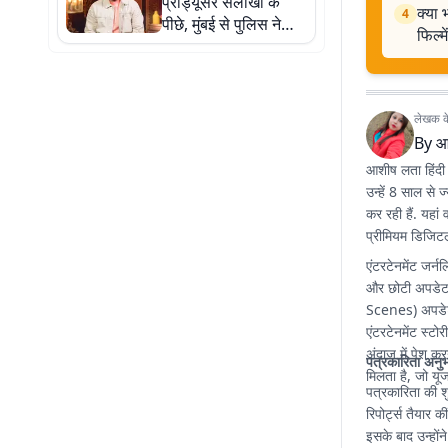
प्रोड्यूसर सलाखों के
क्या 
4
पीछे, मुंबई से पुलिस ने
फिल्म
दबोचा... करोड़ों नहीं 78
लाख के खेल में फंसे
लेखक के 
By
आ
आशीष लता हिंदी 
उन्हें 8 साल से
कर रही हैं. यहां
प्रीमियम डिजिटल
एंटरटेनमेंट जर्न
और छोटी अपडेट 
Scenes) अपडेट्स
एंटरटेनमेंट स्ट
अंदाज में पेश क
पत्रकारिता अनु
मिलता है, जो यूज
पत्रकारिता की शुर
रिपोर्ट्स तैयार 
इसके बाद उन्होंन