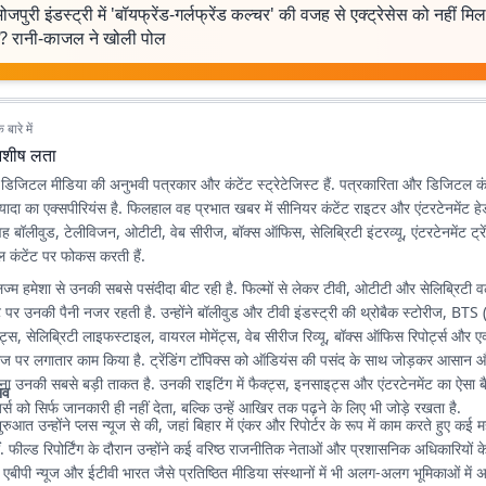
भोजपुरी इंडस्ट्री में 'बॉयफ्रेंड-गर्लफ्रेंड कल्चर' की वजह से एक्ट्रेसेस को नहीं मि
ें? रानी-काजल ने खोली पोल
बारे में
शीष लता
डिजिटल मीडिया की अनुभवी पत्रकार और कंटेंट स्ट्रेटेजिस्ट हैं. पत्रकारिता और डिजिटल कंटेंट
 ज्यादा का एक्सपीरियंस है. फिलहाल वह प्रभात खबर में सीनियर कंटेंट राइटर और एंटरटेनमेंट ह
 वह बॉलीवुड, टेलीविजन, ओटीटी, वेब सीरीज, बॉक्स ऑफिस, सेलिब्रिटी इंटरव्यू, एंटरटेनमेंट ट्र
 कंटेंट पर फोकस करती हैं.
लिज्म हमेशा से उनकी सबसे पसंदीदा बीट रही है. फिल्मों से लेकर टीवी, ओटीटी और सेलिब्रिटी वर
पर उनकी पैनी नजर रहती है. उन्होंने बॉलीवुड और टीवी इंडस्ट्री की थ्रोबैक स्टोरीज, 
, सेलिब्रिटी लाइफस्टाइल, वायरल मोमेंट्स, वेब सीरीज रिव्यू, बॉक्स ऑफिस रिपोर्ट्स और एक
ोरीज पर लगातार काम किया है. ट्रेंडिंग टॉपिक्स को ऑडियंस की पसंद के साथ जोड़कर आसान
रना उनकी सबसे बड़ी ताकत है. उनकी राइटिंग में फैक्ट्स, इनसाइट्स और एंटरटेनमेंट का ऐसा बै
भव
र्स को सिर्फ जानकारी ही नहीं देता, बल्कि उन्हें आखिर तक पढ़ने के लिए भी जोड़े रखता है.
ुआत उन्होंने प्लस न्यूज से की, जहां बिहार में एंकर और रिपोर्टर के रूप में काम करते हुए कई महत
कीं. फील्ड रिपोर्टिंग के दौरान उन्होंने कई वरिष्ठ राजनीतिक नेताओं और प्रशासनिक अधिकारियों के
े एबीपी न्यूज और ईटीवी भारत जैसे प्रतिष्ठित मीडिया संस्थानों में भी अलग-अलग भूमिकाओं में अप