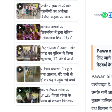
कहा नहीं थी उम्मीद, बेटा
जर्जर सड़क से परेशान
था तो किसी को बोलने की
ग्रामीणों का अनोखा
नहीं थी हिम्मत
Share
विरोध, सड़क पर धान
रोपकर और खाद डालकर
श्रावण दशमी पर
जताया आक्रोश
शिवभक्ति में डूबा बेतिया,
मनोकामना शिव मंदिर में
हुआ भव्य श्रृंगार
लिट्टीपाड़ा में डबल मर्डर
Pawan S
कांड का पुलिस ने किया
लिए जाने 
खुलासा, 12 घंटे में आरोपी
गिरफ्तार
नेटवर्थ के 
पश्चिम चंपारण में स्कूल
बना तालाब, गंदे पानी से
Pawan Singh
होकर पढ़ने पहुंच रहे बच्चे
वर्ल्डवाइड ह
भारत-नेपाल सीमा पर
उनके गानें आत
31.25 किलो गांजा के
मुकाम हासिल 
साथ दो तस्कर गिरफ्तार,
नेपाली नंबर की बाइक
वर्थ कितना है
जब्त