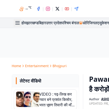
°C
|
|
|
|
--
होम
झारखण्ड
बिहार
उत्तर प्रदेश
पश्चिम बंगाल
ओरिजिनल
एजुकेशन
Home
Entertainment
Bhojpuri
Pawan 
लेटेस्ट वीडियो
है करोड़
VIDEO : पढ़-लिख कर
गवार बने प्रशांत किशोर,
Author
ASHI
UPDATED:
FRI
भरत भूषण तिवारी की माँ ने