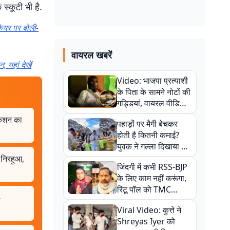
्कूटी भी है.
फेयर पर बोली-
वायरल खबरें
यहां देखें
Video: भाजपा प्रत्याशी
के पिता के सामने नोटों की
गड्डियां, वायरल वीडियो
से राजनीति में उबाल,
 किशन का
पहाड़ों पर मैगी बेचकर
अजित महतो बोले- TMC
होती है कितनी कमाई?
की गंदी चाल
युवक ने गल्ला दिखाया तो
नौकरी वालों के खड़े हो गए
निरहुआ,
जिंदगी में कभी RSS-BJP
कान
के लिए काम नहीं करूंगा,
रिंटू पॉल को TMC
-
ऑफिस में ले जाकर पीटा,
Viral Video: कुत्ते ने
Video वायरल
Shreyas Iyer को