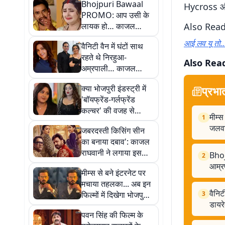
Bhojpuri Bawaal
Hycross और 
PROMO: आप उसी के
लायक हो… काजल
Also Rea
राघवानी पर भड़के
आई लव यू तो
वैनिटी वैन में घंटों साथ
निरहुआ, आम्रपाली ने भी
रहते थे निरहुआ-
सुनाई खरी-खोटी
Also Rea
अम्रपाली… काजल
राघवानी का खुलासा,
क्या भोजपुरी इंडस्ट्री में
प्रभा
बोलीं- डायरेक्टर को खुद
'बॉयफ्रेंड-गर्लफ्रेंड
लेने आना पड़ा
कल्चर' की वजह से
मीम्स
1
एक्ट्रेसेस को नहीं मिलती
जलवा,
जबरदस्ती किसिंग सीन
फिल्में? रानी-काजल ने
का बनाया दबाव': काजल
खोली पोल
राघवानी ने लगाया इस
Bhoj
2
एक्टर पर आरोप, 'भोजपुरी
आम्र
मीम्स से बने इंटरनेट पर
बवाल' में हड़कंप
मचाया तहलका... अब इन
वैनिट
फिल्मों में दिखेगा भोजपुरी
3
डायरे
स्टार रवि किशन का
पवन सिंह की फिल्म के
जलवा, देखें लिस्ट