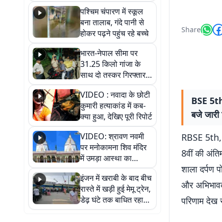
गिरफ्तार
पश्चिम चंपारण में स्कूल
बना तालाब, गंदे पानी से
Share
होकर पढ़ने पहुंच रहे बच्चे
भारत-नेपाल सीमा पर
31.25 किलो गांजा के
साथ दो तस्कर गिरफ्तार,
नेपाली नंबर की बाइक
VIDEO : नवादा के छोटी
जब्त
BSE 5th,
कुमारी हत्याकांड में कब-
बजे जारी
क्या हुआ, देखिए पूरी रिपोर्ट
VIDEO: श्रावण नवमी
RBSE 5th, 8
पर मनोकामना शिव मंदिर
8वीं की अंत
में उमड़ा आस्था का
शाला दर्पण 
सैलाब, हर-हर महादेव के
इंजन में खराबी के बाद बीच
जयघोष से गूंजा परिसर
और अभिभावक ब
रास्ते में खड़ी हुई मेमू ट्रेन,
डेढ़ घंटे तक बाधित रहा
परिणाम देख स
आवागमन