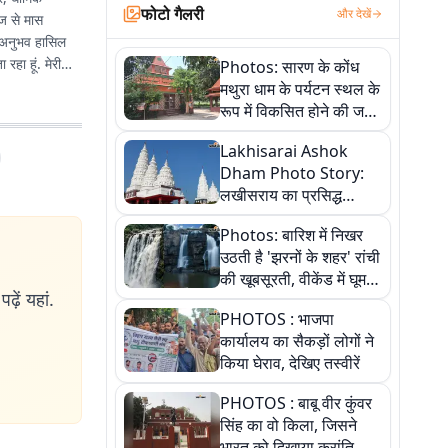
फोटो गैलरी
और देखें
ेज से मास
का अनुभव हासिल
हा हूं. मेरी
Photos: सारण के कोंध
मथुरा धाम के पर्यटन स्थल के
रूप में विकसित होने की जगी
आस, 9 तस्वीरों में देखें पूरी
Lakhisarai Ashok
कहानी
Dham Photo Story:
लखीसराय का प्रसिद्ध
अशोक धाम—आस्था,
Photos: बारिश में निखर
श्रृंगार, अनुष्ठान और
उठती है 'झरनों के शहर' रांची
अलौकिक संध्या आरती के
की खूबसूरती, वीकेंड में घूम
विहंगम दृश्य
ढ़ें यहां.
आएं ये 5 वादियां
PHOTOS : भाजपा
कार्यालय का सैकड़ों लोगों ने
किया घेराव, देखिए तस्वीरें
PHOTOS : बाबू वीर कुंवर
सिंह का वो किला, जिसने
भारत को दिखाया क्रांति का