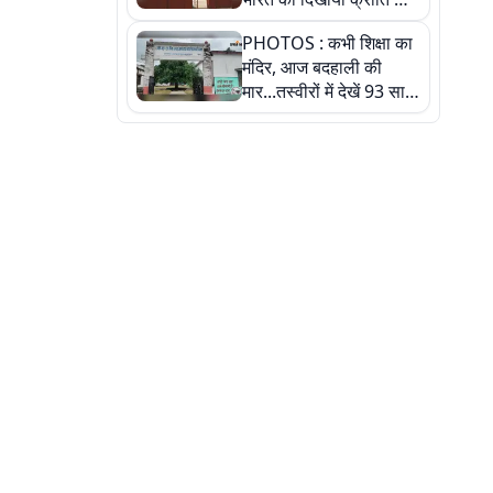
रास्ता: तस्वीरों में देखिए
PHOTOS : कभी शिक्षा का
मंदिर, आज बदहाली की
मार...तस्वीरों में देखें 93 साल
पुराने इस हाई स्कूल की
हकीकत