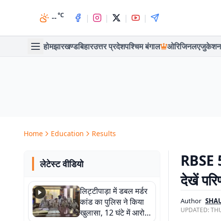
°C
|
|
|
|
--
होम
झारखण्ड
बिहार
उत्तर प्रदेश
पश्चिम बंगाल
ओरिजिनल
एजुकेशन
Home
Education
Results
RBSE 5
लेटेस्ट वीडियो
देखें पर
लिट्टीपाड़ा में डबल मर्डर
कांड का पुलिस ने किया
Author
SHA
UPDATED:
THU
खुलासा, 12 घंटे में आरोपी