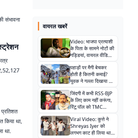
की संभावना
वायरल खबरें
Video: भाजपा प्रत्याशी
्ट्रेशन
के पिता के सामने नोटों की
गड्डियां, वायरल वीडियो
ात्र
से राजनीति में उबाल,
पहाड़ों पर मैगी बेचकर
अजित महतो बोले- TMC
 12,52,127
होती है कितनी कमाई?
की गंदी चाल
युवक ने गल्ला दिखाया तो
नौकरी वालों के खड़े हो गए
जिंदगी में कभी RSS-BJP
कान
के लिए काम नहीं करूंगा,
रिंटू पॉल को TMC
33 प्रतिशत
ऑफिस में ले जाकर पीटा,
Viral Video: कुत्ते ने
Video वायरल
ित किया था,
Shreyas Iyer को
ला था.
लगभग काट ही लिया था,