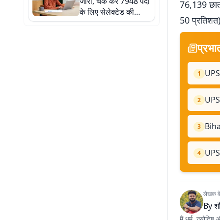
जारी, चेक करें 7948 पदों
76,139 छात्र
के लिए सेलेक्टेड की
50 प्रतिशत) 
लिस्ट
प्रभा
UPSC 
1
UPSC
2
Bihar
3
UPSC
4
लेखक के 
By
शौ
मैं धर्म, ज्योतिष