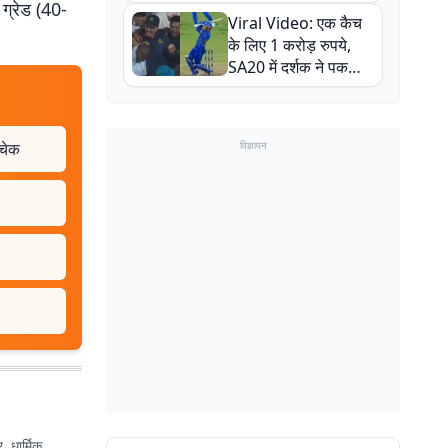
न्यूजीलैंड सीरीज से पहले
ग्रेड (40-
Viral Video: एक कैच
बाल-बाल बचे
के लिए 1 करोड़ रुपये,
SA20 में दर्शक ने पकड़ा
एक हाथ से गजब का कैच
 चेक
विज्ञापन
, धार्मिक