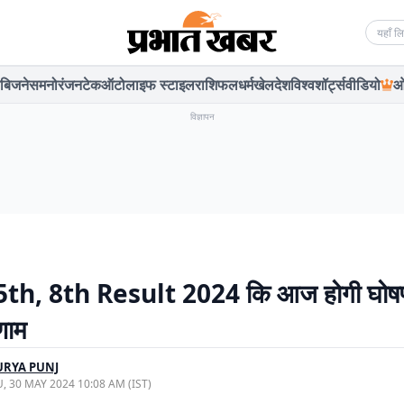
Searc
बिजनेस
मनोरंजन
टेक
ऑटो
लाइफ स्टाइल
राशिफल
धर्म
खेल
देश
विश्व
शॉर्ट्स
वीडियो
ओ
विज्ञापन
th, 8th Result 2024 कि आज होगी घोषण
िणाम
URYA PUNJ
, 30 MAY 2024 10:08 AM (IST)