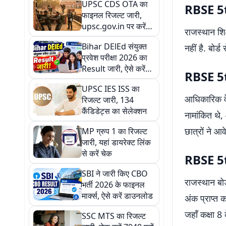
UPSC CDS OTA का
RBSE 5th
फाइनल रिजल्ट जारी,
upsc.gov.in पर करें
राजस्थान शिक
चेक
Bihar DElEd संयुक्त
नहीं है. बोर
प्रवेश परीक्षा 2026 का
Result जारी, ऐसे करें
RBSE 5th
चेक
UPSC IES ISS का
आधिकारिक वे
रिजल्ट जारी, 134
कैंडिडेट्स का सेलेक्शन
नामांकित थे
छात्रों ने आव
MP ग्रुप 1 का रिजल्ट
जारी, यहां डायरेक्ट लिंक
से करें चेक
RBSE 5th
SBI ने जारी किए CBO
राजस्थान बोर
भर्ती 2026 के फाइनल
मार्क्स, ऐसे करें डाउनलोड
अंक प्राप्त 
जहाँ कक्षा 8
SSC MTS का रिजल्ट