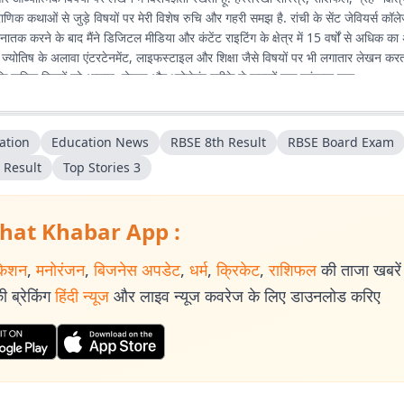
णिक कथाओं से जुड़े विषयों पर मेरी विशेष रुचि और गहरी समझ है. रांची के सेंट जेवियर्स कॉल
स्नातक करने के बाद मैंने डिजिटल मीडिया और कंटेंट राइटिंग के क्षेत्र में 15 वर्षों से अधिक 
 ज्योतिष के अलावा एंटरटेनमेंट, लाइफस्टाइल और शिक्षा जैसे विषयों पर भी लगातार लेखन करता र
कि जटिल विषयों को आसान, रोचक और भरोसेमंद तरीके से पाठकों तक पहुंचाया जाए.
ation
Education News
RBSE 8th Result
RBSE Board Exam
 Result
Top Stories 3
hat Khabar App :
केशन
,
मनोरंजन
,
बिजनेस अपडेट
,
धर्म
,
क्रिकेट
,
राशिफल
की ताजा खबरें प
 ब्रेकिंग
हिंदी न्यूज
और लाइव न्यूज कवरेज के लिए डाउनलोड करिए