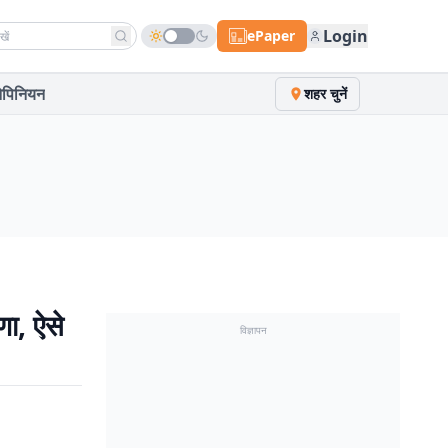
h news
Login
ePaper
पिनियन
शहर चुनें
ा, ऐसे
विज्ञापन