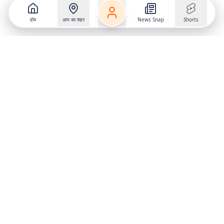
होम
आप का शहर
News Snap
Shorts
Follow us on
X
Download Mobile App
State
›
Jharkhand
›
Hindi News
Gumla News
Bihar News
Dumka News
Delhi News
Ranchi News