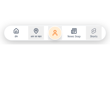
होम
आप का शहर
News Snap
Shorts
Follow us on
X
Download Mobile App