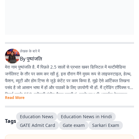
लेखक के बारे में
By
पुष्पांजलि
मेरा नाम पुष्पांजलि है. मैं पिछले 2.5 सालों से प्रभात खबर डिजिटल में मल्टीमीडिया
जर्नलिस्ट के तौर पर काम कर रही हूं. इस दौरान मैंने मुख्य रूप से लाइफस्टाइल, हेल्थ,
फैशन, ब्यूटी और होम टिप्स से जुड़े कंटेंट पर काम किया है. मुझे ऐसे आर्टिकल लिखना
पसंद है जो आसान भाषा में हों और पाठकों के लिए उपयोगी भी हों. मैं ट्रेंडिंग टॉपिक्स पर
रिसर्च करके SEO-फ्रेंडली कंटेंट तैयार करती हूं. इसके साथ ही आकर्षक हेडलाइन
Read More
लिखना, सही जानकारी जुटाना और डिजिटल ऑडियंस की पसंद के अनुसार कंटेंट तैयार
करना मेरी प्रमुख जिम्मेदारियों का हिस्सा रहा है. मैं हमेशा नई चीजें सीखने और अपने
लेखन को बेहतर बनाने की कोशिश करती हूं. मेरा उद्देश्य ऐसा कंटेंट तैयार करना है जो
Education News
Education News in Hindi
Tags
लोगों तक सही जानकारी सरल और दिलचस्प तरीके से पहुंचाए.
GATE Admit Card
Gate exam
Sarkari Exam