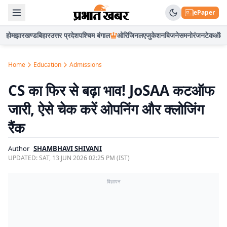
ePaper
होम
झारखण्ड
बिहार
उत्तर प्रदेश
पश्चिम बंगाल
ओरिजिनल
एजुकेशन
बिजनेस
मनोरंजन
टेक
ऑटो
Home
Education
Admissions
CS का फिर से बढ़ा भाव! JoSAA कटऑफ
जारी, ऐसे चेक करें ओपनिंग और क्लोजिंग
रैंक
Author
SHAMBHAVI SHIVANI
UPDATED:
SAT, 13 JUN 2026 02:25 PM (IST)
विज्ञापन