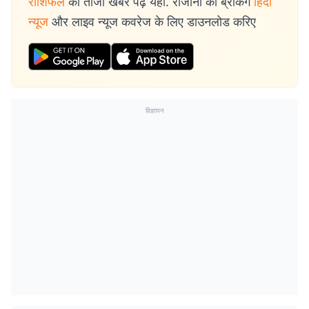
राशिफल
की ताजा खबरें पढ़ें यहां. रोजाना की ब्रेकिंग
हिंदी
न्यूज
और लाइव न्यूज कवरेज के लिए डाउनलोड करिए
विज्ञापन