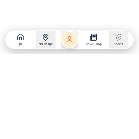
होम
आप का शहर
News Snap
Shorts
Follow us on
X
Download Mobile App