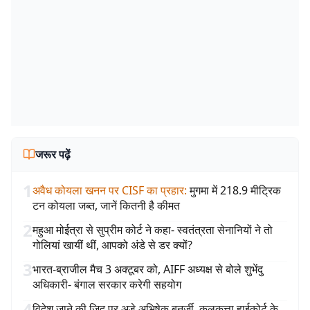
जरूर पढ़ें
1
अवैध कोयला खनन पर CISF का प्रहार
:
मुगमा में 218.9 मीट्रिक
टन कोयला जब्त, जानें कितनी है कीमत
2
महुआ मोईत्रा से सुप्रीम कोर्ट ने कहा- स्वतंत्रता सेनानियों ने तो
गोलियां खायीं थीं, आपको अंडे से डर क्यों?
3
भारत-ब्राजील मैच 3 अक्टूबर को, AIFF अध्यक्ष से बोले शुभेंदु
अधिकारी- बंगाल सरकार करेगी सहयोग
4
विदेश जाने की जिद पर अड़े अभिषेक बनर्जी, कलकत्ता हाईकोर्ट के