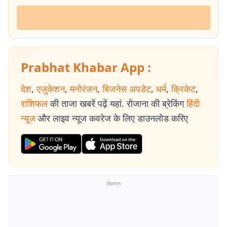
Prabhat Khabar App :
देश
,
एजुकेशन
,
मनोरंजन
,
बिजनेस अपडेट
,
धर्म
,
क्रिकेट
,
राशिफल
की ताजा खबरें पढ़ें यहां. रोजाना की ब्रेकिंग
हिंदी
न्यूज
और लाइव न्यूज कवरेज के लिए डाउनलोड करिए
विज्ञापन