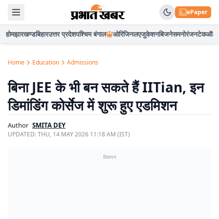
ePaper
होम
झारखण्ड
बिहार
उत्तर प्रदेश
पश्चिम बंगाल
ओरिजिनल
एजुकेशन
बिजनेस
मनोरंजन
टेक
ऑटो
Home
Education
Admissions
बिना JEE के भी बन सकते हैं IITian, इन
डिमांडिंग कोर्सेज में शुरू हुए एडमिशन
Author
SMITA DEY
UPDATED:
THU, 14 MAY 2026 11:18 AM (IST)
विज्ञापन