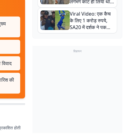
लगभग काट ही लिया था,
न्यूजीलैंड सीरीज से पहले
Viral Video: एक कैच
बाल-बाल बचे
के लिए 1 करोड़ रुपये,
ुख्य
SA20 में दर्शक ने पकड़ा
एक हाथ से गजब का कैच
विज्ञापन
ी विवाद
 बारिश की
प्रकाशित होती