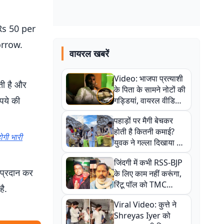
Rs 50 per
orrow.
वायरल खबरें
Video: भाजपा प्रत्याशी
ाती है और
के पिता के सामने नोटों की
पये की
गड्डियां, वायरल वीडियो
से राजनीति में उबाल,
पहाड़ों पर मैगी बेचकर
अजित महतो बोले- TMC
होती है कितनी कमाई?
की गंदी चाल
ोगी भारी
युवक ने गल्ला दिखाया तो
नौकरी वालों के खड़े हो गए
जिंदगी में कभी RSS-BJP
कान
 प्रदान कर
के लिए काम नहीं करूंगा,
रिंटू पॉल को TMC
है.
ऑफिस में ले जाकर पीटा,
Viral Video: कुत्ते ने
Video वायरल
Shreyas Iyer को