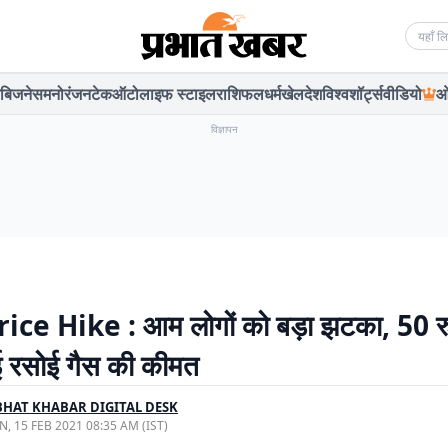
Searc
बिजनेस
मनोरंजन
टेक
ऑटो
लाइफ स्टाइल
राशिफल
धर्म
खेल
देश
विश्व
शॉर्ट्स
वीडियो
ओ
विज्ञापन
ice Hike : आम लोगों को बड़ा झटका, 50 रु
ुई रसोई गैस की कीमत
HAT KHABAR DIGITAL DESK
, 15 FEB 2021 08:35 AM (IST)