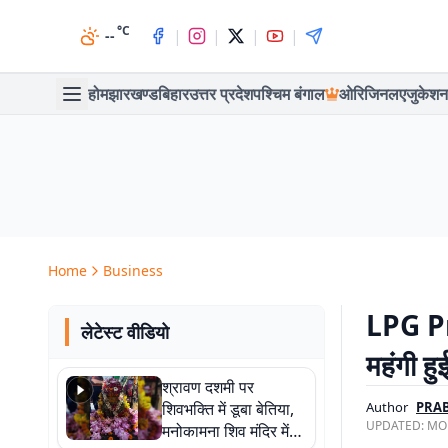
°C
|
|
|
|
--
होम
झारखण्ड
बिहार
उत्तर प्रदेश
पश्चिम बंगाल
ओरिजिनल
एजुकेशन
Home
Business
LPG Pr
लेटेस्ट वीडियो
महंगी ह
श्रावण दशमी पर
शिवभक्ति में डूबा बेतिया,
Author
PRAB
UPDATED:
MON
मनोकामना शिव मंदिर में