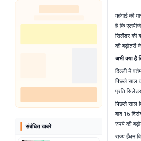
महंगाई की म
है कि एलपीजी
सिलेंडर की ब
की बढ़ोतरी क
अभी क्या है 
दिल्ली में व
पिछले साल की
प्रति सिलें
पिछले साल द
बाद 16 दिसंब
रुपये की बढ़ो
संबंधित खबरें
राज्य ईंधन व