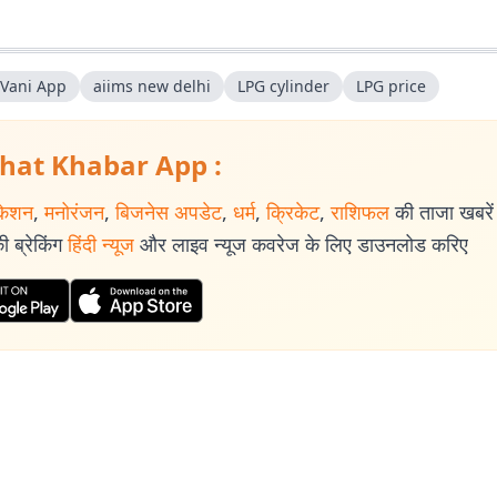
 Vani App
aiims new delhi
LPG cylinder
LPG price
hat Khabar App :
केशन
,
मनोरंजन
,
बिजनेस अपडेट
,
धर्म
,
क्रिकेट
,
राशिफल
की ताजा खबरें प
 ब्रेकिंग
हिंदी न्यूज
और लाइव न्यूज कवरेज के लिए डाउनलोड करिए