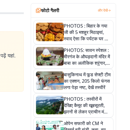
फोटो गैलरी
और देखें
PHOTOS : बिहार के गया
जी की 5 मशहूर मिठाइयां,
स्वाद ऐसा कि पर्यटक घर ले
जाना नहीं भूलते, तस्वीरों में
PHOTOS: सावन स्पेशल :
देखें
ढ़ें यहां.
मीरगंज के औघड़दानी मंदिर में
बाबा का अलौकिक श्रृंगार,
तस्वीरों में देखें महादेव के कई
बासुकिनाथ में फूड सेफ्टी टीम
मनमोहक स्वरूप
का एक्शन, 205 किलो फंगस
लगा पेड़ा नष्ट, देखें तस्वीरें
PHOTOS : तस्वीरों में
देखिए कैमूर की खूबसूरती,
झरनों से लेकर प्राचीन मंदिरों
तक प्रकृति और आस्था का
ओपेन सफारी को CM ने
अद्भुत संगम
दिखाई हरी झंडी, कहा- हम