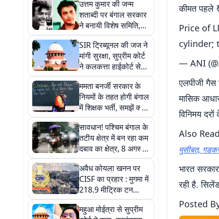
उत्तम कुमार की जन्म
कीमत पहले ₹
शताब्दी पर बंगाल सरकार
ने बनायी विशेष समिति,
Price of 
शुभेंदु अधिकारी मुख्य
cylinder;
SIR ट्रिब्यूनल की जज ने
संरक्षक
मांगी सुरक्षा, सुप्रीम कोर्ट
— ANI (@
ने कलकत्ता हाईकोर्ट से
कही ये बात
एलपीजी गैस स
ममता बनर्जी सरकार के
नियमों के तहत होगी बंगाल
मासिक आधार 
में शिक्षक भर्ती, समझें क्या
विनिमय दरों 
है एसएससी विवाद
सावधान! पश्चिम बंगाल के
Also Rea
तटीय क्षेत्र में बन रहा कम
दबाव का क्षेत्र, 8 अगस्त
मुसीबत, गडकरी
से भारी बारिश की चेतावनी
अवैध कोयला खनन पर
भारत सरकार व
CISF का प्रहार : मुगमा में
रही है. सिलें
218.9 मीट्रिक टन
कोयला जब्त, जानें कितनी
Posted B
महुआ मोईत्रा से सुप्रीम
है कीमत