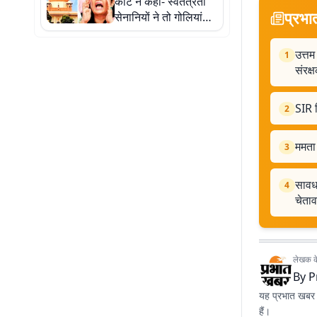
कोर्ट ने कहा- स्वतंत्रता
प्रभा
सेनानियों ने तो गोलियां
खायीं थीं, आपको अंडे से
डर क्यों?
उत्तम
1
संरक्
SIR ट
2
ममता 
3
सावधा
4
चेता
लेखक के 
By
P
यह प्रभात खबर क
हैं।