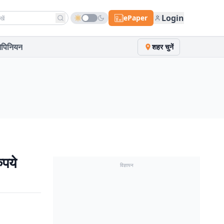
h news
Login
ePaper
पिनियन
शहर चुनें
पये
विज्ञापन