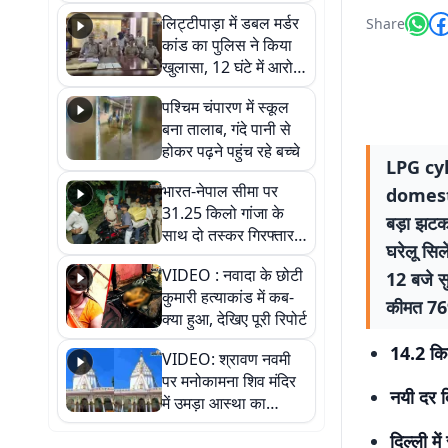
हुआ भव्य श्रृंगार
लिट्टीपाड़ा में डबल मर्डर
Share
कांड का पुलिस ने किया
खुलासा, 12 घंटे में आरोपी
गिरफ्तार
पश्चिम चंपारण में स्कूल
बना तालाब, गंदे पानी से
होकर पढ़ने पहुंच रहे बच्चे
LPG cyl
भारत-नेपाल सीमा पर
domesti
31.25 किलो गांजा के
बड़ा झटक
साथ दो तस्कर गिरफ्तार,
घरेलू सिल
नेपाली नंबर की बाइक
VIDEO : नवादा के छोटी
12 बजे सु
जब्त
कुमारी हत्याकांड में कब-
कीमत 769
क्या हुआ, देखिए पूरी रिपोर्ट
14.2 किल
VIDEO: श्रावण नवमी
पर मनोकामना शिव मंदिर
नयी दर द
में उमड़ा आस्था का
सैलाब, हर-हर महादेव के
दिल्ली म
जयघोष से गूंजा परिसर