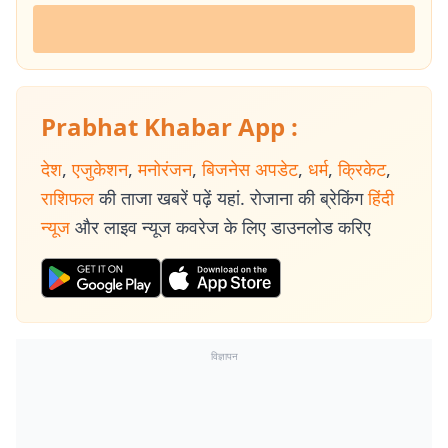
Prabhat Khabar App :
देश
,
एजुकेशन
,
मनोरंजन
,
बिजनेस अपडेट
,
धर्म
,
क्रिकेट
,
राशिफल
की ताजा खबरें पढ़ें यहां. रोजाना की ब्रेकिंग
हिंदी
न्यूज
और लाइव न्यूज कवरेज के लिए डाउनलोड करिए
विज्ञापन