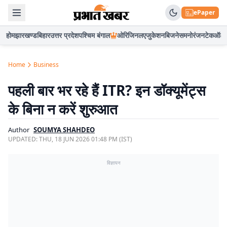
ePaper
होम
झारखण्ड
बिहार
उत्तर प्रदेश
पश्चिम बंगाल
ओरिजिनल
एजुकेशन
बिजनेस
मनोरंजन
टेक
ऑटो
Home
Business
पहली बार भर रहे हैं ITR? इन डॉक्यूमेंट्स
के बिना न करें शुरुआत
Author
SOUMYA SHAHDEO
UPDATED:
THU, 18 JUN 2026 01:48 PM (IST)
विज्ञापन