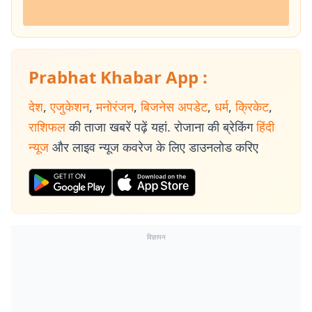
Prabhat Khabar App :
देश
,
एजुकेशन
,
मनोरंजन
,
बिजनेस अपडेट
,
धर्म
,
क्रिकेट
,
राशिफल
की ताजा खबरें पढ़ें यहां. रोजाना की ब्रेकिंग
हिंदी
न्यूज
और लाइव न्यूज कवरेज के लिए डाउनलोड करिए
विज्ञापन