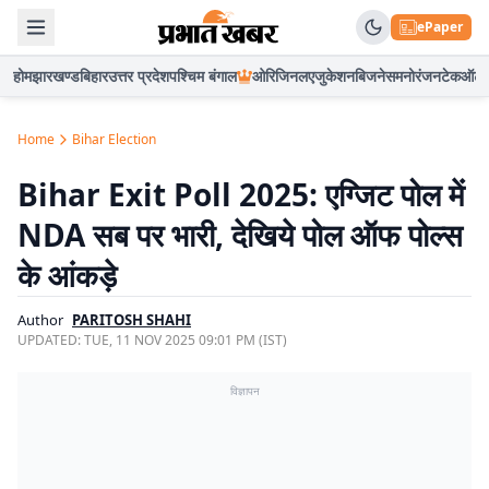
ePaper
होम
झारखण्ड
बिहार
उत्तर प्रदेश
पश्चिम बंगाल
ओरिजिनल
एजुकेशन
बिजनेस
मनोरंजन
टेक
ऑटो
Home
Bihar Election
Bihar Exit Poll 2025: एग्जिट पोल में
NDA सब पर भारी, देखिये पोल ऑफ पोल्स
के आंकड़े
Author
PARITOSH SHAHI
UPDATED:
TUE, 11 NOV 2025 09:01 PM (IST)
विज्ञापन