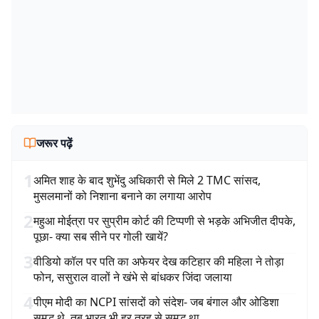
जरूर पढ़ें
1
अमित शाह के बाद शुभेंदु अधिकारी से मिले 2 TMC सांसद,
मुसलमानों को निशाना बनाने का लगाया आरोप
2
महुआ मोईत्रा पर सुप्रीम कोर्ट की टिप्पणी से भड़के अभिजीत दीपके,
पूछा- क्या सब सीने पर गोली खायें?
3
वीडियो कॉल पर पति का अफेयर देख कटिहार की महिला ने तोड़ा
फोन, ससुराल वालों ने खंभे से बांधकर जिंदा जलाया
4
पीएम मोदी का NCPI सांसदों को संदेश- जब बंगाल और ओडिशा
समृद्ध थे, तब भारत भी हर तरह से समृद्ध था