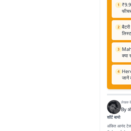
₹9.9
1
फीचर्
बैटरी
2
लिस्
Mahi
3
क्या 
Hero
4
जानें
लेखक के 
By
अ
शॉर्ट बायो
अंकित आनंद टेक्