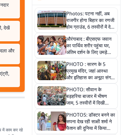
ानदार
Photos: पटना नहीं, अब
राजगीर होगा बिहार का रणजी
होम ग्राउंड, 6 तस्वीरों में देखें
 देखें
नए स्टेडियम की पूरी कहानी
औरंगाबाद : बीएसएफ जवान
का पार्थिव शरीर पहुंचा घर,
 बदला और
अंतिम दर्शन के लिए उमड़े
लोग
PHOTO : सारण के 5
प्रमुख मंदिर, जहां आस्था
ट्री,
और इतिहास का अनूठा संगम,
तस्वीरों में जानिए
PHOTO: सीवान के
बड़हरिया बाजार में भीषण
जाम, 5 तस्वीरों में दिखी
अव्यवस्था
PHOTOS: डॉक्टर बनने का
सपना देख रही साक्षी शर्मा ने
फैशन की दुनिया में किया
 में काम कर रहे
कमाल,जानिए बेगूसराय की