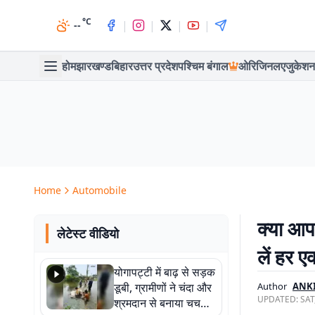
°C
|
|
|
|
--
होम
झारखण्ड
बिहार
उत्तर प्रदेश
पश्चिम बंगाल
ओरिजिनल
एजुकेशन
Home
Automobile
क्या आप
लेटेस्ट वीडियो
लें हर 
योगापट्टी में बाढ़ से सड़क
डूबी, ग्रामीणों ने चंदा और
Author
ANK
UPDATED:
SAT
श्रमदान से बनाया चचरी