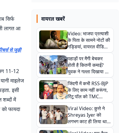
ब सिर्फ
वायरल खबरें
ितनी लागत आ
Video: भाजपा प्रत्याशी
के पिता के सामने नोटों की
गड्डियां, वायरल वीडियो
्स से जुड़ी
से राजनीति में उबाल,
पहाड़ों पर मैगी बेचकर
अजित महतो बोले- TMC
होती है कितनी कमाई?
की गंदी चाल
गभग 11-12
युवक ने गल्ला दिखाया तो
नौकरी वालों के खड़े हो गए
 यानी माइलेज
जिंदगी में कभी RSS-BJP
कान
पड़ता. इसी
के लिए काम नहीं करूंगा,
रिंटू पॉल को TMC
ब्दों में
ऑफिस में ले जाकर पीटा,
Viral Video: कुत्ते ने
र को फायदा
Video वायरल
Shreyas Iyer को
लगभग काट ही लिया था,
न्यूजीलैंड सीरीज से पहले