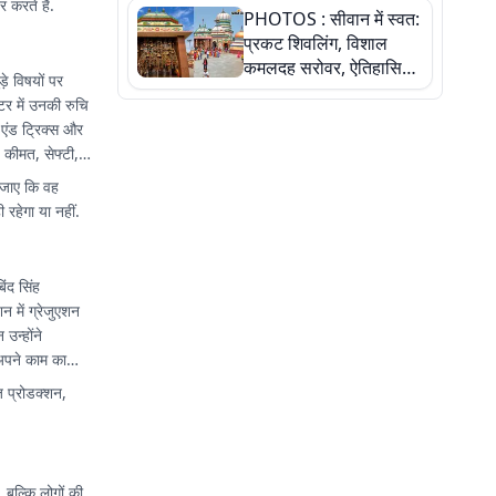
 करते हैं.
PHOTOS : सीवान में स्वत:
बेटी ने कैसे दी अपने सपनों
प्रकट शिवलिंग, विशाल
को उड़ान
कमलदह सरोवर, ऐतिहासिक
े विषयों पर
महेंद्रनाथ मंदिर और घंटाघर
्टर में उनकी रुचि
की कहानी, तस्वीरों में देखिए
 एंड ट्रिक्स और
, कीमत, सेफ्टी,
 जाए कि वह
रहेगा या नहीं.
िंद सिंह
 में ग्रेजुएशन
उन्होंने
 अपने काम का
 प्रोडक्शन,
 बल्कि लोगों की