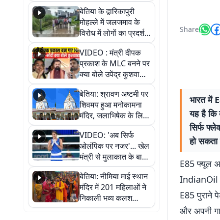
पुल
बेतिया के द्वारिकापुरी
मोहल्ले में जलजमाव के
Share
विरोध में लोगों का प्रदर्शन,
स्थायी समाधान की मांग
VIDEO : मंत्री दीपक
प्रकाश के MLC बनने पर
क्या बोले उपेंद्र कुशवाहा,
सुनिए
बेतिया: श्रावण अष्टमी पर
भारत में 
शिवमय हुआ मनोकामना
यह है कि 
मंदिर, जलाभिषेक के लिए
लगी लंबी कतारें
सिर्फ फ्ल
VIDEO: 'अब सिर्फ
हो सकता 
ओलंपिक पर नजर'... खेल
मंत्री से मुलाकात के बाद
E85 फ्यूल अ
जैसमीन लंबोरिया का बड़ा
बेतिया: नीमिया माई स्थान
बयान
IndianOil के
मंदिर में 201 महिलाओं ने
E85 पुराने 
निकाली भव्य कलश
शोभायात्रा, शिवलिंग
और अपनी गाड़
प्राण-प्रतिष्ठा महोत्सव