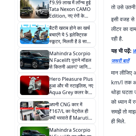
₹9.99 लाख में लॉन्च हुई
तो उसे उतनी 
Tata Nexon CAMO
Edition, नए रंगों के
इसी वजह से
साथ मिलेंगे शानदार
बैटरी खराब होने का खर्च
लीटर का दाम 
फीचर्स
बचाएंगे ये 5 इलेक्ट्रिक
रही है.
स्कूटर, मिलती है 8 साल
तक की वारंटी, देखें लिस्ट
यह भी पढ़ें:
W
Mahindra Scorpio
N Facelift पुराने मॉडल
जरूरी बातें
से कितनी अलग? जानिए
मान लीजिए 
क्या-क्या बदला और क्या
Hero Pleasure Plus
रहा पहले जैसा
km/l तक आ स
हुआ और भी स्टाइलिश, नए
थोड़ा घटता ज
Aqua Grey कलर के
साथ हुई एंट्री, जानें कीमत
को ध्यान में
अपनी CNG कार में
₹167/L का पेट्रोल ही
समझें तो मा
क्यों भरवाते हैं Maruti
ही मिले.
Suzuki के ये मालिक?
Mahindra Scorpio
वीडियो में बताई वजह