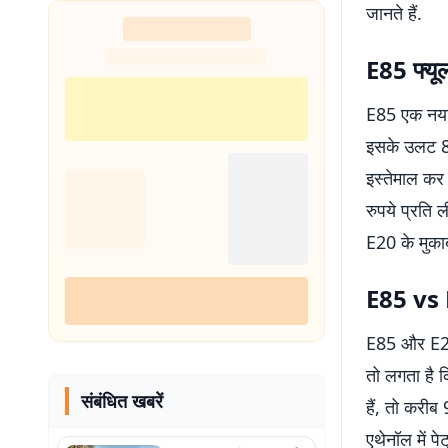
जानते हैं.
शुरू
E85 फ्यू
E85 एक नया 
इसके उलट 80
इस्तेमाल कर 
रुपये प्रति
E20 के मुकाब
E85 vs 
E85 और E20 
तो लगता है 
संबंधित खबरें
हैं, तो करी
एथेनॉल में प