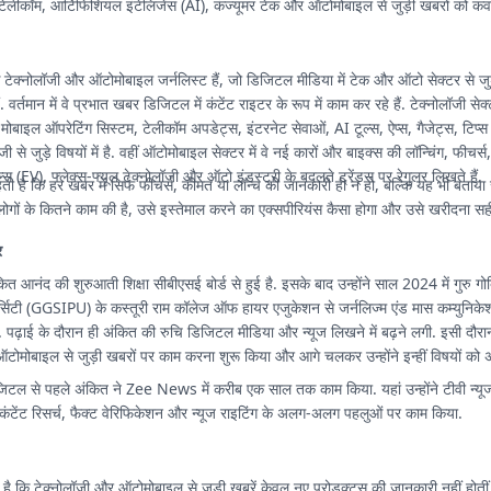
ोन, टेलीकॉम, आर्टिफिशियल इंटेलिजेंस (AI), कंज्यूमर टेक और ऑटोमोबाइल से जुड़ी खबरों को कवर
ेक्नोलॉजी और ऑटोमोबाइल जर्नलिस्ट हैं, जो डिजिटल मीडिया में टेक और ऑटो सेक्टर से जुड़
. वर्तमान में वे प्रभात खबर डिजिटल में कंटेंट राइटर के रूप में काम कर रहे हैं. टेक्नोलॉजी सेक
, मोबाइल ऑपरेटिंग सिस्टम, टेलीकॉम अपडेट्स, इंटरनेट सेवाओं, AI टूल्स, ऐप्स, गैजेट्स, टिप्स
जी से जुड़े विषयों में है. वहीं ऑटोमोबाइल सेक्टर में वे नई कारों और बाइक्स की लॉन्चिंग, फीचर्स
ल्स (EV), फ्लेक्स-फ्यूल टेक्नोलॉजी और ऑटो इंडस्ट्री के बदलते ट्रेंड्स पर रेगुलर लिखते हैं.
 है कि हर खबर में सिर्फ फीचर्स, कीमत या लॉन्च की जानकारी ही न हो, बल्कि यह भी बताया
ोगों के कितने काम की है, उसे इस्तेमाल करने का एक्सपीरियंस कैसा होगा और उसे खरीदना सही 
र
अंकित आनंद की शुरुआती शिक्षा सीबीएसई बोर्ड से हुई है. इसके बाद उन्होंने साल 2024 में गुरु गोब
िवर्सिटी (GGSIPU) के कस्तूरी राम कॉलेज ऑफ हायर एजुकेशन से जर्नलिज्म एंड मास कम्युनिकेशन
 पढ़ाई के दौरान ही अंकित की रुचि डिजिटल मीडिया और न्यूज लिखने में बढ़ने लगी. इसी दौरान 
टोमोबाइल से जुड़ी खबरों पर काम करना शुरू किया और आगे चलकर उन्होंने इन्हीं विषयों को
टल से पहले अंकित ने Zee News में करीब एक साल तक काम किया. यहां उन्होंने टीवी न्यूज
ंटेंट रिसर्च, फैक्ट वेरिफिकेशन और न्यूज राइटिंग के अलग-अलग पहलुओं पर काम किया.
है कि टेक्नोलॉजी और ऑटोमोबाइल से जुड़ी खबरें केवल नए प्रोडक्ट्स की जानकारी नहीं होतीं,