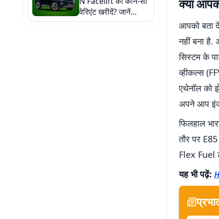
N Facelift का कौन-सा
क्या आपक
वेरिएंट खरीदें? जानें
किसपर होगी कितनी बचत
आपको बता दे
नहीं बना है.
सिस्टम के पा
व्हीकल्स (FF
एथेनॉल को झ
अपने आप इंज
फिलहाल भार
तौर पर E85 फ
Flex Fuel 
यह भी पढ़ें:
H
प्रभा