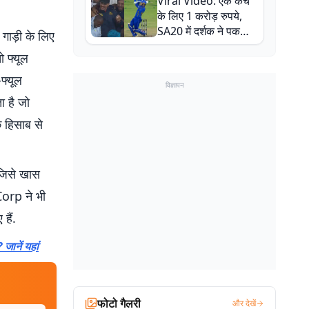
Viral Video: एक कैच
बाल-बाल बचे
के लिए 1 करोड़ रुपये,
SA20 में दर्शक ने पकड़ा
गाड़ी के लिए
एक हाथ से गजब का कैच
ो फ्यूल
-फ्यूल
विज्ञापन
ा है जो
 हिसाब से
जिसे खास
Corp ने भी
हैं.
ानें यहां
फोटो गैलरी
और देखें