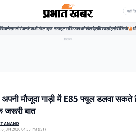
Searc
बिजनेस
मनोरंजन
टेक
ऑटो
लाइफ स्टाइल
राशिफल
धर्म
खेल
देश
विश्व
शॉर्ट्स
वीडियो
ओ
विज्ञापन
 अपनी मौजूदा गाड़ी में E85 फ्यूल डलवा सकते 
एक जरूरी बात
IT ANAND
, 6 JUN 2026 04:38 PM (IST)