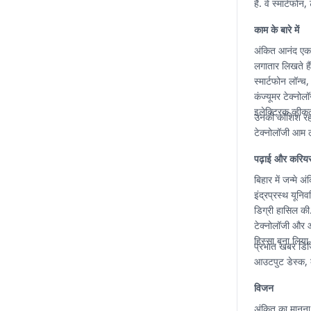
हैं. वे स्मार्टफ
काम के बारे में
अंकित आनंद एक ट
लगातार लिखते हैं
स्मार्टफोन लॉन्च
कंज्यूमर टेक्नोलॉ
इलेक्ट्रिक व्हीक
उनकी कोशिश रहती
टेक्नोलॉजी आम ल
पढ़ाई और करिय
बिहार में जन्मे 
इंद्रप्रस्थ यून
डिग्री हासिल की.
टेक्नोलॉजी और ऑ
हिस्सा बना लिया.
प्रभात खबर डिजि
आउटपुट डेस्क, क
विजन
अंकित का मानना 