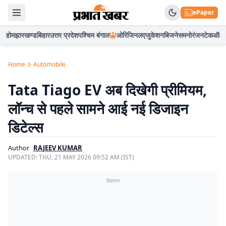
ePaper
होम
झारखण्ड
बिहार
उत्तर प्रदेश
पश्चिम बंगाल
ओरिजिनल
एजुकेशन
बिजनेस
मनोरंजन
टेक
ऑटो
Home
Automobile
Tata Tiago EV अब दिखेगी प्रीमियम,
लॉन्च से पहले सामने आई नई डिजाइन
डिटेल्स
Author
RAJEEV KUMAR
UPDATED:
THU, 21 MAY 2026 09:52 AM (IST)
विज्ञापन