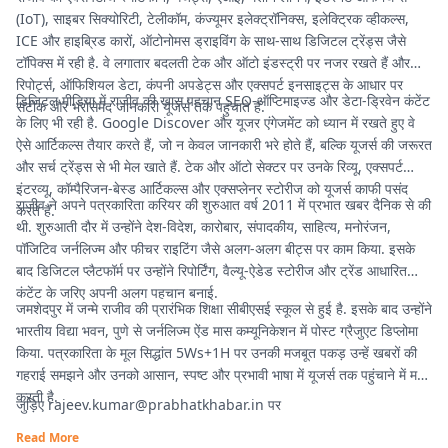
(IoT), साइबर सिक्योरिटी, टेलीकॉम, कंज्यूमर इलेक्ट्रॉनिक्स, इलेक्ट्रिक व्हीकल्स,
ICE और हाइब्रिड कारों, ऑटोनोमस ड्राइविंग के साथ-साथ डिजिटल ट्रेंड्स जैसे
टॉपिक्स में रही है. वे लगातार बदलती टेक और ऑटो इंडस्ट्री पर नजर रखते हैं और
रिपोर्ट्स, ऑफिशियल डेटा, कंपनी अपडेट्स और एक्सपर्ट इनसाइट्स के आधार पर
डिजिटल मीडिया में राजीव की खास पहचान SEO-ऑप्टिमाइज्ड और डेटा-ड्रिवेन कंटेंट
सटीक और भरोसेमंद जानकारी यूजर्स तक पहुंचाते हैं.
के लिए भी रही है. Google Discover और यूजर एंगेजमेंट को ध्यान में रखते हुए वे
ऐसे आर्टिकल्स तैयार करते हैं, जो न केवल जानकारी भरे होते हैं, बल्कि यूजर्स की जरूरत
और सर्च ट्रेंड्स से भी मेल खाते हैं. टेक और ऑटो सेक्टर पर उनके रिव्यू, एक्सपर्ट
इंटरव्यू, कॉम्पैरिजन-बेस्ड आर्टिकल्स और एक्सप्लेनर स्टोरीज को यूजर्स काफी पसंद
राजीव ने अपने पत्रकारिता करियर की शुरुआत वर्ष 2011 में प्रभात खबर दैनिक से की
करते हैं.
थी. शुरुआती दौर में उन्होंने देश-विदेश, कारोबार, संपादकीय, साहित्य, मनोरंजन,
पॉजिटिव जर्नलिज्म और फीचर राइटिंग जैसे अलग-अलग बीट्स पर काम किया. इसके
बाद डिजिटल प्लैटफॉर्म पर उन्होंने रिपोर्टिंग, वैल्यू-ऐडेड स्टोरीज और ट्रेंड आधारित
कंटेंट के जरिए अपनी अलग पहचान बनाई.
जमशेदपुर में जन्मे राजीव की प्रारंभिक शिक्षा सीबीएसई स्कूल से हुई है. इसके बाद उन्होंने
भारतीय विद्या भवन, पुणे से जर्नलिज्म ऐंड मास कम्यूनिकेशन में पोस्ट ग्रैजुएट डिप्लोमा
किया. पत्रकारिता के मूल सिद्धांत 5Ws+1H पर उनकी मजबूत पकड़ उन्हें खबरों की
गहराई समझने और उनको आसान, स्पष्ट और प्रभावी भाषा में यूजर्स तक पहुंचाने में मदद
करती है.
जुड़िए
rajeev.kumar@prabhatkhabar.in
पर
Read More