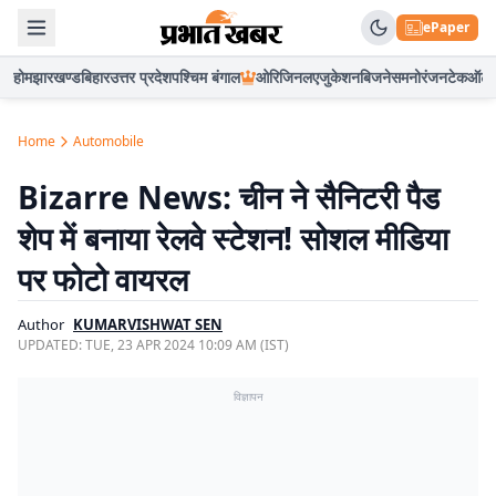
ePaper
होम
झारखण्ड
बिहार
उत्तर प्रदेश
पश्चिम बंगाल
ओरिजिनल
एजुकेशन
बिजनेस
मनोरंजन
टेक
ऑटो
Home
Automobile
Bizarre News: चीन ने सैनिटरी पैड
शेप में बनाया रेलवे स्टेशन! सोशल मीडिया
पर फोटो वायरल
Author
KUMARVISHWAT SEN
UPDATED:
TUE, 23 APR 2024 10:09 AM (IST)
विज्ञापन