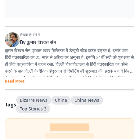
लेखक के बारे में
By
कुमार विश्वत सेन
कुमार विश्वत सेन प्रभात खबर डिजिटल में डेप्यूटी चीफ कंटेंट राइटर हैं. इनके पास
हिंदी पत्रकारिता का 25 साल से अधिक का अनुभव है. इन्होंने 21वीं सदी की शुरुआत से
ही हिंदी पत्रकारिता में कदम रखा. दिल्ली विश्वविद्यालय से हिंदी पत्रकारिता का कोर्स
करने के बाद दिल्ली के दैनिक हिंदुस्तान से रिपोर्टिंग की शुरुआत की. इसके बाद वे दिल्ली
में लगातार 12 सालों तक रिपोर्टिंग की. इस दौरान उन्होंने दिल्ली से प्रकाशित दैनिक
Read More
हिंदुस्तान दैनिक जागरण, देशबंधु जैसे प्रतिष्ठित अखबारों के साथ कई साप्ताहिक
अखबारों के लिए भी रिपोर्टिंग की. 2013 में वे प्रभात खबर आए. तब से वे प्रिंट मीडिया
के साथ फिलहाल पिछले 10 सालों से प्रभात खबर डिजिटल में अपनी सेवाएं दे रहे हैं.
Bizarre News
China
China News
Tags
इन्होंने अपने करियर के शुरुआती दिनों में ही राजस्थान में होने वाली हिंदी पत्रकारिता के
Top Stories 3
300 साल के इतिहास पर एक पुस्तक 'नित नए आयाम की खोज: राजस्थानी
पत्रकारिता' की रचना की. इनकी कई कहानियां देश के विभिन्न पत्र-पत्रिकाओं में
प्रकाशित हुई हैं.