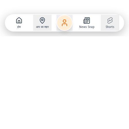
होम
आप का शहर
News Snap
Shorts
Frequently Asked Questions
क्या यह सच है कि चीन में एक रेलवे स्टेशन का डिजाइन सैनिटरी
पैड जैसा है?
हाँ, नानजिंग नॉर्थ रेलवे स्टेशन का डिजाइन सैनिटरी पैड के आकार जैसा दिखाई देता
है, जिससे यह सोशल मीडिया पर चर्चा का विषय बन गया है।
इस स्टेशन के डिजाइन में प्रेरणा कहाँ से मिली?