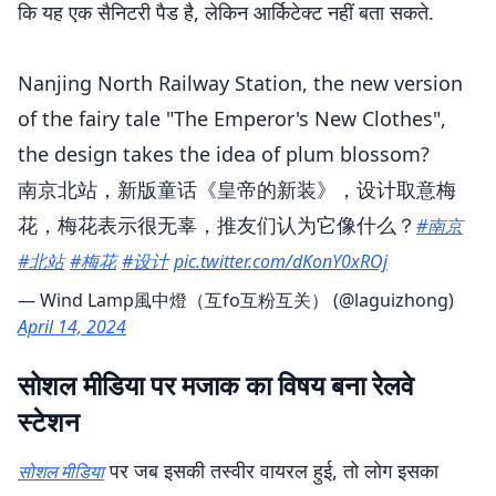
कि यह एक सैनिटरी पैड है, लेकिन आर्किटेक्ट नहीं बता सकते.
Nanjing North Railway Station, the new version
of the fairy tale "The Emperor's New Clothes",
the design takes the idea of plum blossom?
南京北站，新版童话《皇帝的新装》，设计取意梅
花，梅花表示很无辜，推友们认为它像什么？
#南京
#北站
#梅花
#设计
pic.twitter.com/dKonY0xROj
— Wind Lamp風中燈（互fo互粉互关） (@laguizhong)
April 14, 2024
सोशल मीडिया पर मजाक का विषय बना रेलवे
स्टेशन
पर जब इसकी तस्वीर वायरल हुई, तो लोग इसका
सोशल मीडिया