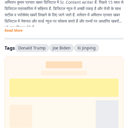
अमिताभ कुमार प्रभात खबर डिजिटल में Sr. Content writer हैं. पिछले 15 साल से
डिजिटल पत्रकारिता में सक्रिय हैं. डिजिटल न्यूज में अच्छी पकड़ है और तेजी के साथ
सटीक व भरोसेमंद खबरें लिखने के लिए जाने जाते हैं. वर्तमान में अमिताभ प्रभात खबर
डिजिटल में नेशनल और वर्ल्ड न्यूज पर फोकस करते हैं और तथ्यों पर आधारित खबरों
को प्राथमिकता देते हैं.
Read More
अमिताभ 1 अप्रैल 2011 से प्रभात खबर से जुड़े और शुरुआत से ही डिजिटल
पत्रकारिता में सक्रिय रहे. खबरों को आसान, रोचक और आम लोगों की भाषा में पेश
Tags
Donald Trump
Joe Biden
Xi Jinping
करना इनकी खासियत है. डिजिटल के साथ-साथ प्रिंट के लिए भी कई अहम रिपोर्ट कीं.
खासकर ‘पंचायतनामा’ के लिए गांवों में जाकर की गई ग्रामीण रिपोर्टिंग करियर का यादगार
अनुभव है.
प्रभात खबर से जुड़ने के बाद कई बड़े चुनाव कवर करने का अनुभव मिला. 2014,
2019 और 2024 के लोकसभा चुनाव के साथ-साथ झारखंड विधानसभा चुनावों
(2014, 2019 और 2024) की भी ग्राउंड रिपोर्टिंग की है. चुनावी माहौल, जनता के मुद्दे
और राजनीतिक हलचल को करीब से समझना रिपोर्टिंग की खास पहचान रही है. 📩
संपर्क :
amitabh.kumar@prabhatkhabar.in