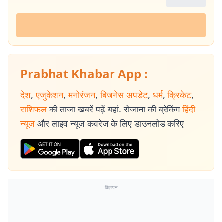
Prabhat Khabar App :
देश
,
एजुकेशन
,
मनोरंजन
,
बिजनेस अपडेट
,
धर्म
,
क्रिकेट
,
राशिफल
की ताजा खबरें पढ़ें यहां. रोजाना की ब्रेकिंग
हिंदी
न्यूज
और लाइव न्यूज कवरेज के लिए डाउनलोड करिए
विज्ञापन