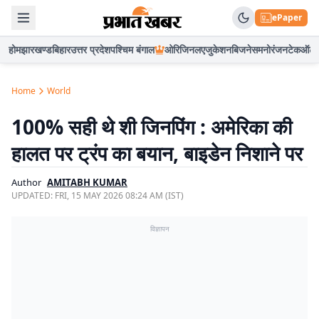
ePaper
होम
झारखण्ड
बिहार
उत्तर प्रदेश
पश्चिम बंगाल
ओरिजिनल
एजुकेशन
बिजनेस
मनोरंजन
टेक
ऑटो
Home
World
100% सही थे शी जिनपिंग : अमेरिका की
हालत पर ट्रंप का बयान, बाइडेन निशाने पर
Author
AMITABH KUMAR
UPDATED:
FRI, 15 MAY 2026 08:24 AM (IST)
विज्ञापन