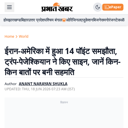
ePaper
होम
झारखण्ड
बिहार
उत्तर प्रदेश
पश्चिम बंगाल
ओरिजिनल
एजुकेशन
बिजनेस
मनोरंजन
टेक
ऑटो
Home
World
ईरान-अमेरिका में हुआ 14 पॉइंट समझौता,
ट्रंप-पेजेश्कियान ने किए साइन, जानें किन-
किन बातों पर बनी सहमति
Author
ANANT NARAYAN SHUKLA
UPDATED:
THU, 18 JUN 2026 07:23 AM (IST)
विज्ञापन