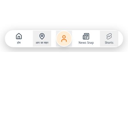
होम
आप का शहर
News Snap
Shorts
Follow us on
X
Download Mobile App