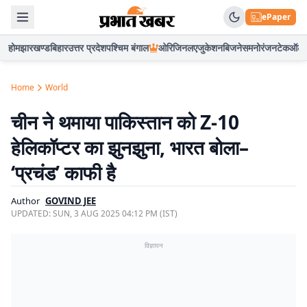
ePaper
होम
झारखण्ड
बिहार
उत्तर प्रदेश
पश्चिम बंगाल
ओरिजिनल
एजुकेशन
बिजनेस
मनोरंजन
टेक
ऑटो
Home
World
चीन ने थमाया पाकिस्तान को Z-10
हेलिकॉप्टर का झुनझुना, भारत बोला–
‘प्रचंड’ काफी है
Author
GOVIND JEE
UPDATED:
SUN, 3 AUG 2025 04:12 PM (IST)
विज्ञापन