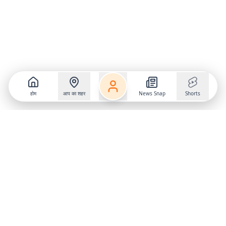
होम
आप का शहर
News Snap
Shorts
Follow us on
X
Download Mobile App