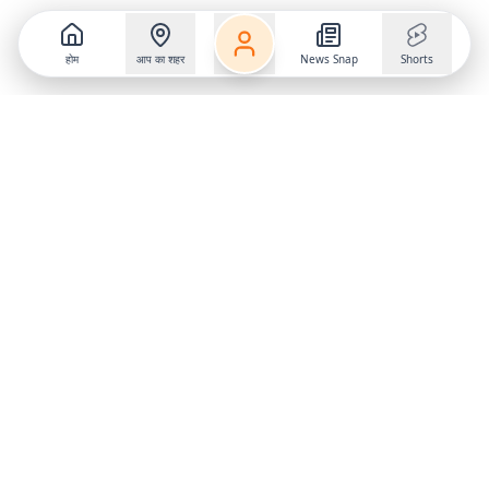
होम
आप का शहर
News Snap
Shorts
Follow us on
X
Download Mobile App
State
›
Jharkhand
›
Hindi News
Gumla News
Bihar News
Dumka News