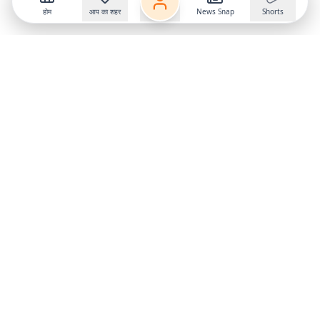
होम
आप का शहर
News Snap
Shorts
Follow us on
X
Download Mobile App
State
›
Jharkhand
›
Hindi News
Gumla News
Bihar News
Dumka News
Delhi News
Ranchi News
Odisha News
Bokaro News