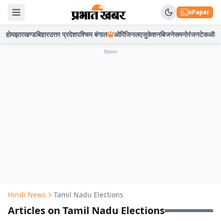
ePaper
होम
झारखण्ड
बिहार
उत्तर प्रदेश
पश्चिम बंगाल
ओरिजिनल
एजुकेशन
बिजनेस
मनोरंजन
टेक
ऑटो
विज्ञापन
Hindi News
Tamil Nadu Elections
Articles on Tamil Nadu Elections