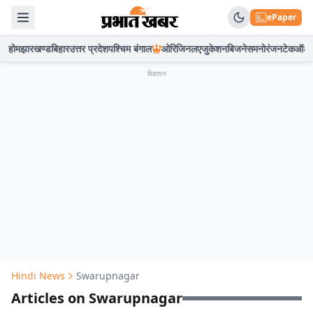
ePaper
होम
झारखण्ड
बिहार
उत्तर प्रदेश
पश्चिम बंगाल
ओरिजिनल
एजुकेशन
बिजनेस
मनोरंजन
टेक
ऑटो
विज्ञापन
Hindi News
Swarupnagar
Articles on Swarupnagar