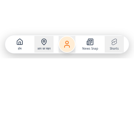
होम
आप का शहर
News Snap
Shorts
Follow us on
X
Download Mobile App