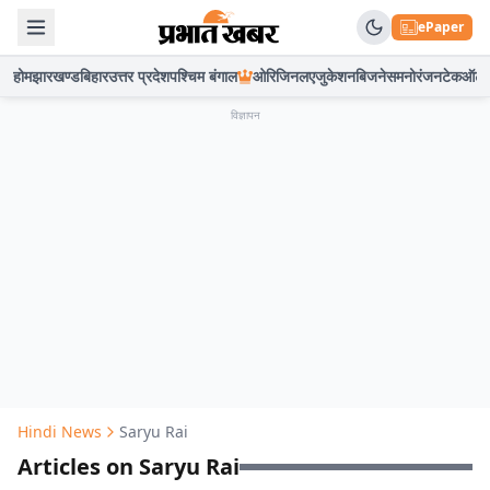
ePaper
होम
झारखण्ड
बिहार
उत्तर प्रदेश
पश्चिम बंगाल
ओरिजिनल
एजुकेशन
बिजनेस
मनोरंजन
टेक
ऑटो
विज्ञापन
Hindi News
Saryu Rai
Articles on Saryu Rai