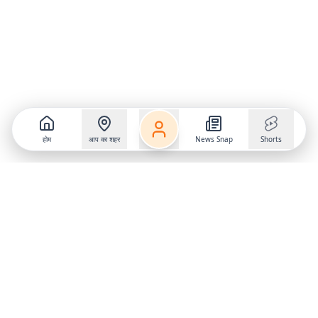
होम
आप का शहर
News Snap
Shorts
Follow us on
X
Download Mobile App