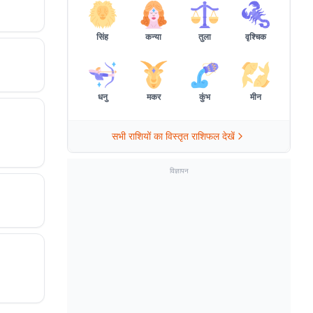
सिंह
कन्या
तुला
वृश्चिक
धनु
मकर
कुंभ
मीन
सभी राशियों का विस्तृत राशिफल देखें
विज्ञापन