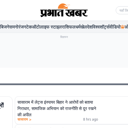
Searc
बिजनेस
मनोरंजन
टेक
ऑटो
लाइफ स्टाइल
राशिफल
धर्म
खेल
देश
विश्व
शॉर्ट्स
वीडियो
ओ
विज्ञापन
सासाराम में लेट्स इंस्पायर बिहार ने आरोपों को बताया
ों
निराधार, सामाजिक अभियान को राजनीति से दूर रखने
की अपील
>
सासाराम
8 hrs ago