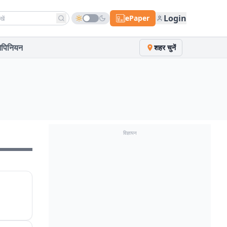
h news
Login
ePaper
पिनियन
शहर चुनें
विज्ञापन