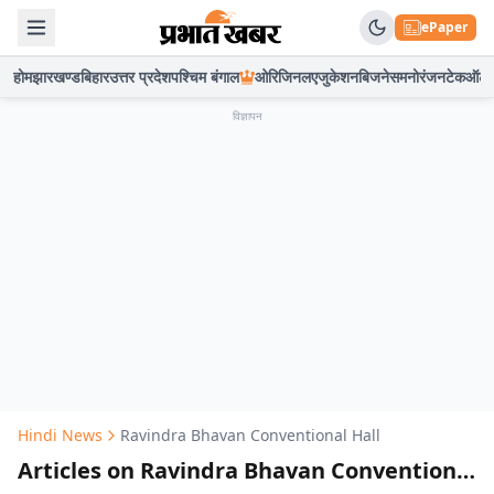
ePaper
होम
झारखण्ड
बिहार
उत्तर प्रदेश
पश्चिम बंगाल
ओरिजिनल
एजुकेशन
बिजनेस
मनोरंजन
टेक
ऑटो
विज्ञापन
Hindi News
Ravindra Bhavan Conventional Hall
Articles on Ravindra Bhavan Conventional Hall