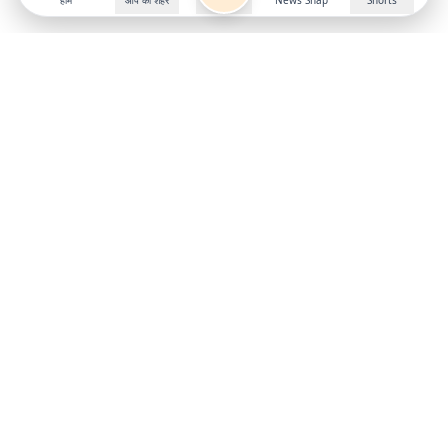
होम
आप का शहर
News Snap
Shorts
Follow us on
X
Download Mobile App
State
›
Jharkhand
›
Hindi News
Gumla News
Bihar News
Dumka News
Delhi News
Ranchi News
Odisha News
Bokaro News