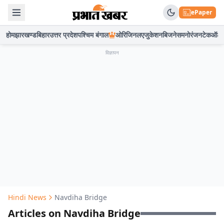
ePaper
होम
झारखण्ड
बिहार
उत्तर प्रदेश
पश्चिम बंगाल
ओरिजिनल
एजुकेशन
बिजनेस
मनोरंजन
टेक
ऑटो
विज्ञापन
Hindi News
Navdiha Bridge
Articles on Navdiha Bridge