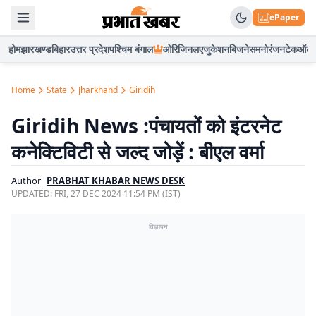
ePaper
होम
झारखण्ड
बिहार
उत्तर प्रदेश
पश्चिम बंगाल
ओरिजिनल
एजुकेशन
बिजनेस
मनोरंजन
टेक
ऑटो
Home
State
Jharkhand
Giridih
Giridih News :पंचायतों को इंटरनेट
कनेक्टिविटी से जल्द जोड़ें : बीएल वर्मा
Author
PRABHAT KHABAR NEWS DESK
UPDATED:
FRI, 27 DEC 2024 11:54 PM (IST)
विज्ञापन