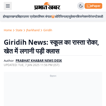
ePaper
होम
झारखण्ड
बिहार
उत्तर प्रदेश
पश्चिम बंगाल
ओरिजिनल
एजुकेशन
बिजनेस
मनोरंजन
टेक
ऑटो
Home
State
Jharkhand
Giridih
Giridih News: स्कूल का रास्ता रोका,
खेत में लगानी पड़ी क्लास
Author
PRABHAT KHABAR NEWS DESK
UPDATED:
TUE, 7 JAN 2025 11:56 PM (IST)
विज्ञापन