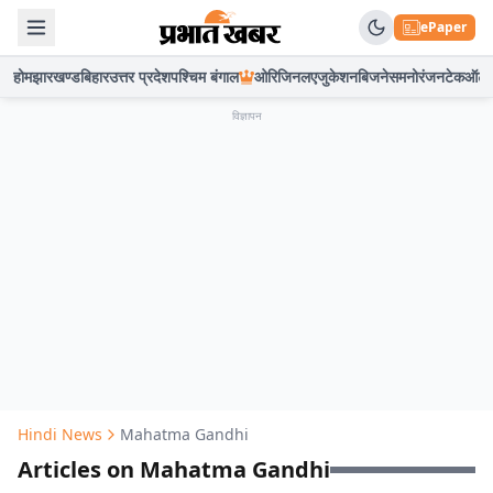
ePaper
होम
झारखण्ड
बिहार
उत्तर प्रदेश
पश्चिम बंगाल
ओरिजिनल
एजुकेशन
बिजनेस
मनोरंजन
टेक
ऑटो
विज्ञापन
Hindi News
Mahatma Gandhi
Articles on Mahatma Gandhi