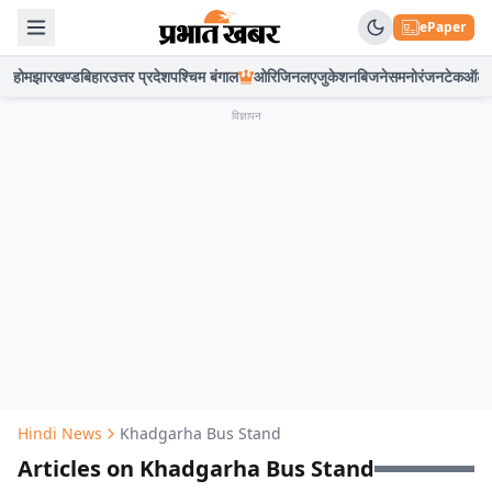
ePaper
होम
झारखण्ड
बिहार
उत्तर प्रदेश
पश्चिम बंगाल
ओरिजिनल
एजुकेशन
बिजनेस
मनोरंजन
टेक
ऑटो
विज्ञापन
Hindi News
Khadgarha Bus Stand
Articles on Khadgarha Bus Stand