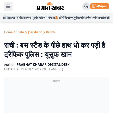
ePaper
होम
झारखण्ड
बिहार
उत्तर प्रदेश
पश्चिम बंगाल
ओरिजिनल
एजुकेशन
बिजनेस
मनोरंजन
टेक
ऑटो
Home
State
Jharkhand
Ranchi
रांची : बस स्टैंड के पीछे हाथ धो कर पड़ी है
ट्रैफिक पुलिस : यूसुफ खान
Author
PRABHAT KHABAR DIGITAL DESK
UPDATED:
FRI, 6 DEC 2019 09:32 AM (IST)
विज्ञापन