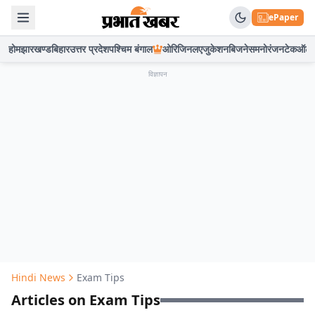
ePaper
होम
झारखण्ड
बिहार
उत्तर प्रदेश
पश्चिम बंगाल
ओरिजिनल
एजुकेशन
बिजनेस
मनोरंजन
टेक
ऑटो
विज्ञापन
Hindi News
Exam Tips
Articles on Exam Tips