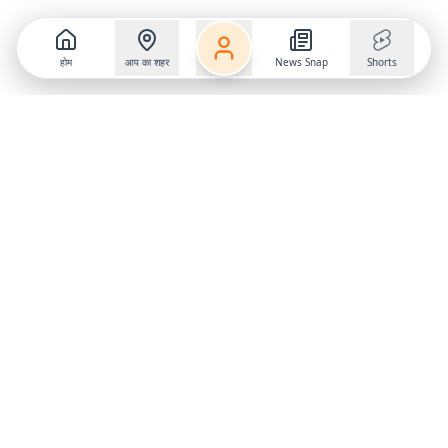
होम
आप का शहर
News Snap
Shorts
Follow us on
X
Download Mobile App
State
›
Jharkhand
›
Hindi News
Gumla News
Bihar News
Dumka News