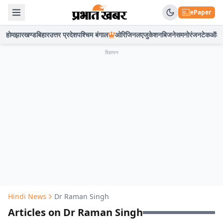
ePaper
होम
झारखण्ड
बिहार
उत्तर प्रदेश
पश्चिम बंगाल
ओरिजिनल
एजुकेशन
बिजनेस
मनोरंजन
टेक
ऑटो
विज्ञापन
Hindi News
Dr Raman Singh
Articles on Dr Raman Singh