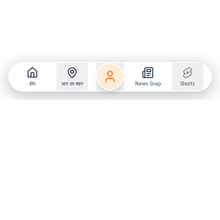
होम
आप का शहर
News Snap
Shorts
Follow us on
X
Download Mobile App