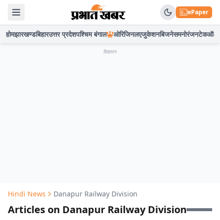
ePaper
होम
झारखण्ड
बिहार
उत्तर प्रदेश
पश्चिम बंगाल
ओरिजिनल
एजुकेशन
बिजनेस
मनोरंजन
टेक
ऑटो
विज्ञापन
Hindi News
Danapur Railway Division
Articles on Danapur Railway Division