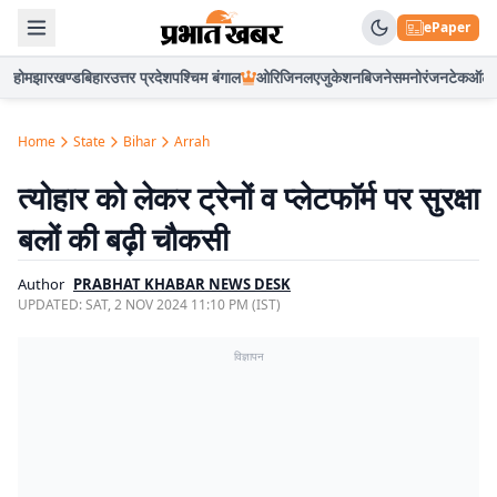
ePaper
होम
झारखण्ड
बिहार
उत्तर प्रदेश
पश्चिम बंगाल
ओरिजिनल
एजुकेशन
बिजनेस
मनोरंजन
टेक
ऑटो
Home
State
Bihar
Arrah
त्योहार को लेकर ट्रेनों व प्लेटफाॅर्म पर सुरक्षा
बलों की बढ़ी चौकसी
Author
PRABHAT KHABAR NEWS DESK
UPDATED:
SAT, 2 NOV 2024 11:10 PM (IST)
विज्ञापन