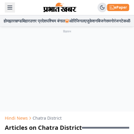
ePaper
होम
झारखण्ड
बिहार
उत्तर प्रदेश
पश्चिम बंगाल
ओरिजिनल
एजुकेशन
बिजनेस
मनोरंजन
टेक
ऑटो
विज्ञापन
Hindi News
Chatra District
Articles on Chatra District