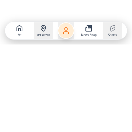
होम
आप का शहर
News Snap
Shorts
Follow us on
X
Download Mobile App
State
›
Jharkhand
›