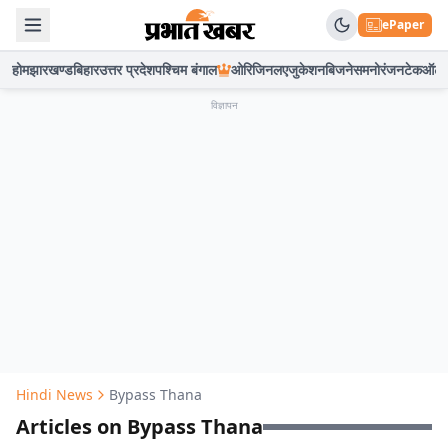
ePaper
होम
झारखण्ड
बिहार
उत्तर प्रदेश
पश्चिम बंगाल
ओरिजिनल
एजुकेशन
बिजनेस
मनोरंजन
टेक
ऑटो
विज्ञापन
Hindi News
Bypass Thana
Articles on Bypass Thana