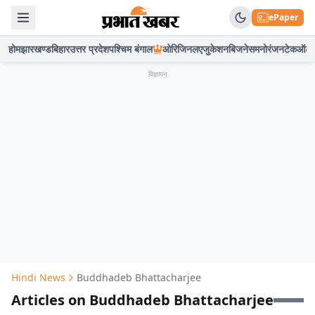
ePaper
होम
झारखण्ड
बिहार
उत्तर प्रदेश
पश्चिम बंगाल
ओरिजिनल
एजुकेशन
बिजनेस
मनोरंजन
टेक
ऑटो
विज्ञापन
Hindi News
Buddhadeb Bhattacharjee
Articles on Buddhadeb Bhattacharjee