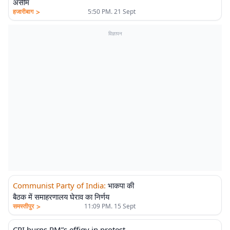
असीम
>
हजारीबाग
5:50 PM. 21 Sept
विज्ञापन
Communist Party of India
:
भाकपा की
बैठक में समाहरणालय घेराव का निर्णय
>
समस्तीपुर
11:09 PM. 15 Sept
CPI burns PM”s effigy in protest