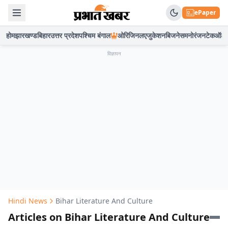
ePaper
होम
झारखण्ड
बिहार
उत्तर प्रदेश
पश्चिम बंगाल
ओरिजिनल
एजुकेशन
बिजनेस
मनोरंजन
टेक
ऑटो
विज्ञापन
Hindi News
Bihar Literature And Culture
Articles on Bihar Literature And Culture