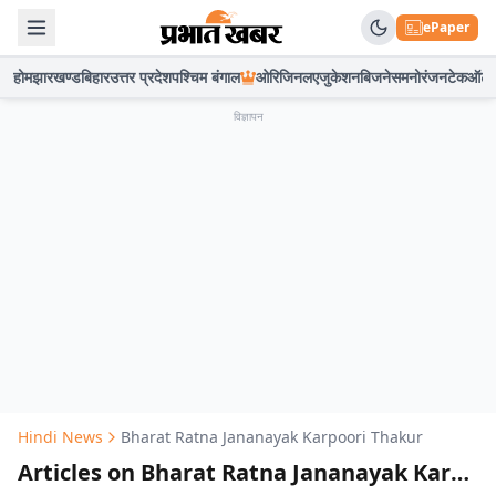
ePaper
होम
झारखण्ड
बिहार
उत्तर प्रदेश
पश्चिम बंगाल
ओरिजिनल
एजुकेशन
बिजनेस
मनोरंजन
टेक
ऑटो
विज्ञापन
Hindi News
Bharat Ratna Jananayak Karpoori Thakur
Articles on Bharat Ratna Jananayak Karpoori Thakur