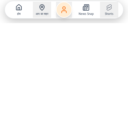
होम
आप का शहर
News Snap
Shorts
Follow us on
X
Download Mobile App
State
›
Jharkhand
›
Hindi News
Gumla News
Bihar News
Dumka News