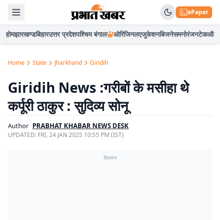
ePaper
होम
झारखण्ड
बिहार
उत्तर प्रदेश
पश्चिम बंगाल
ओरिजिनल
एजुकेशन
बिजनेस
मनोरंजन
टेक
ऑटो
Home
State
Jharkhand
Giridih
Giridih News :गरीबों के मसीहा थे
कर्पूरी ठाकुर : सुदिव्य सोनू
Author
PRABHAT KHABAR NEWS DESK
UPDATED:
FRI, 24 JAN 2025 10:55 PM (IST)
विज्ञापन