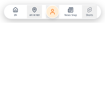
होम
आप का शहर
News Snap
Shorts
Follow us on
X
Download Mobile App
State
›
Jharkhand
›
Hindi News
Gumla News
Bihar News
Dumka News