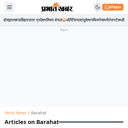
ePaper
होम
झारखण्ड
बिहार
उत्तर प्रदेश
पश्चिम बंगाल
ओरिजिनल
एजुकेशन
बिजनेस
मनोरंजन
टेक
ऑटो
विज्ञापन
Hindi News
Barahat
Articles on Barahat