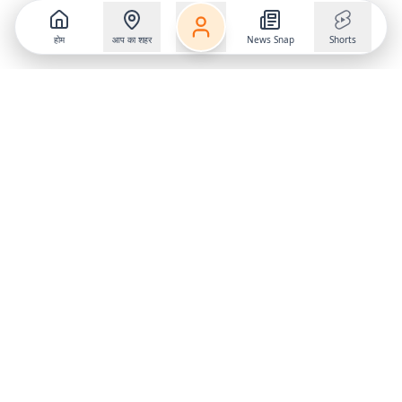
होम
आप का शहर
News Snap
Shorts
Follow us on
X
Download Mobile App
State
›
Jharkhand
›
Hindi News
Gumla News
Bihar News
Dumka News
Delhi News
Ranchi News