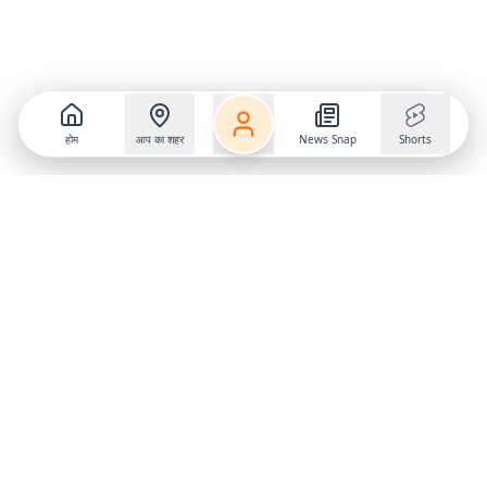
होम
आप का शहर
News Snap
Shorts
Follow us on
X
Download Mobile App