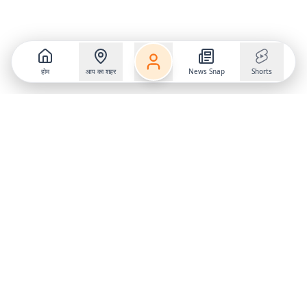
होम
आप का शहर
News Snap
Shorts
Follow us on
X
Download Mobile App
State
›
Jharkhand
›