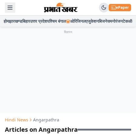
ePaper
होम
झारखण्ड
बिहार
उत्तर प्रदेश
पश्चिम बंगाल
ओरिजिनल
एजुकेशन
बिजनेस
मनोरंजन
टेक
ऑटो
विज्ञापन
Hindi News
Angarpathra
Articles on Angarpathra