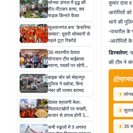
सोनवा डंगाल में वृद्ध की
कुमार दास व 
पीट-पीटकर हत्या, शव
आरोपितों को 
सड़क किनारे फेंका
थाने की पुलि
सुलतानगंज बना 'केसरिया
-पाथरौल के प
समंदर': दूसरी सोमवारी से
पहले टूटा रिकॉर्ड
-आरोपितों क
36 सदस्यीय देवघर
डिस्क्लेमर:
यह
योगासन टीम चाईबासा
की टीम ने सं
रवाना, पदकों पर रहेगी
नजर
बाइक चोर को मोहनपुर
प्रभा
पुलिस ने दबोचा, बिना
नंबर की पल्सर बरामद
सोनवा
1
देवघर श्रावणी मेला:
मिलावटखोरों पर सख्ती,
सुलता
2
बाजार से वापस होगी 500
किलो संदिग्ध खाद्य
36 स
सभी स्कूलों में 9 अगस्त
3
सामग्री, देखें तस्वीरें