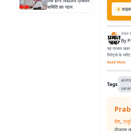
तक होगा विद्यालय प्रबंधन
समिति का गठन
बाइक 
4
लेखक के 
By
P
यह प्रभात खबर क
रिपोर्ट्स के जरि
Read More
aiim
Tags
sara
Prab
देश
,
एजु
रोजाना की