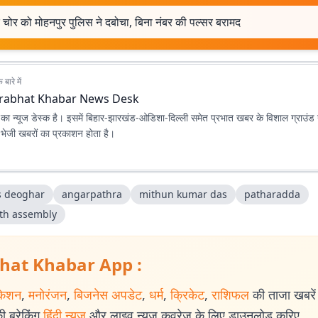
चोर को मोहनपुर पुलिस ने दबोचा, बिना नंबर की पल्सर बरामद
बारे में
rabhat Khabar News Desk
ा न्यूज डेस्क है। इसमें बिहार-झारखंड-ओडिशा-दिल्‍ली समेत प्रभात खबर के विशाल ग्राउंड न
ए भेजी खबरों का प्रकाशन होता है।
s deoghar
angarpathra
mithun kumar das
patharadda
ith assembly
hat Khabar App :
केशन
,
मनोरंजन
,
बिजनेस अपडेट
,
धर्म
,
क्रिकेट
,
राशिफल
की ताजा खबरें प
 ब्रेकिंग
हिंदी न्यूज
और लाइव न्यूज कवरेज के लिए डाउनलोड करिए