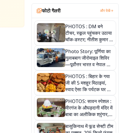
फोटो गैलरी
और देखें
PHOTOS : DM बने
टीचर, स्कूल पहुंचकर उठाया
चॉक-डस्टर; नीतीश कुमार के
इस चहेते अधिकारी को
Photo Story: पूर्णिया का
जानिए
गुलाबबाग जीरोमाइल शिविर
—पूर्वोत्तर भारत व नेपाल के
कांवरियों का प्रमुख सेवा धाम
PHOTOS : बिहार के गया
जी की 5 मशहूर मिठाइयां,
स्वाद ऐसा कि पर्यटक घर ले
जाना नहीं भूलते, तस्वीरों में
PHOTOS: सावन स्पेशल :
देखें
मीरगंज के औघड़दानी मंदिर में
बाबा का अलौकिक श्रृंगार,
तस्वीरों में देखें महादेव के कई
बासुकिनाथ में फूड सेफ्टी टीम
मनमोहक स्वरूप
का एक्शन, 205 किलो फंगस