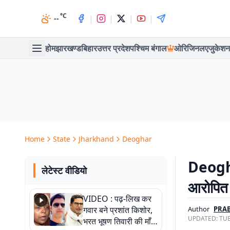
°C
|
|
|
|
--
होम
झारखण्ड
बिहार
उत्तर प्रदेश
पश्चिम बंगाल
ओरिजिनल
एजुकेशन
Home
State
Jharkhand
Deoghar
Deogha
लेटेस्ट वीडियो
आरोपित द
VIDEO : पढ़-लिख कर
गवार बने प्रशांत किशोर,
Author
PRA
UPDATED:
TUE
भरत भूषण तिवारी की माँ ने