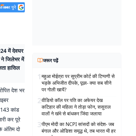
24 में देवघर
 ने जिलेभर में
जरूर पढ़ें
फलता हासिल
1
महुआ मोईत्रा पर सुप्रीम कोर्ट की टिप्पणी से
भड़के अभिजीत दीपके, पूछा- क्या सब सीने
पर गोली खायें?
रोपित देश भर
2
साइबर
वीडियो कॉल पर पति का अफेयर देख
कटिहार की महिला ने तोड़ा फोन, ससुराल
ं 143 कांड
वालों ने खंभे से बांधकर जिंदा जलाया
मारी कर पूरे
3
पीएम मोदी का NCPI सांसदों को संदेश- जब
े अंतिम दो
बंगाल और ओडिशा समृद्ध थे, तब भारत भी हर