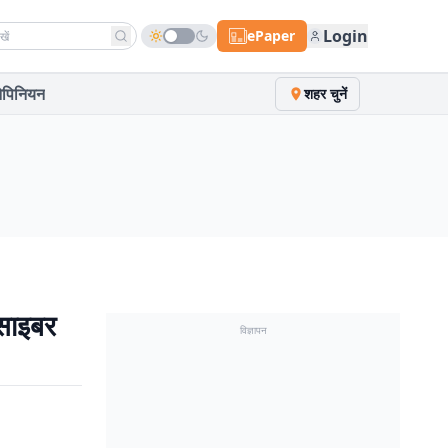
h news
Login
ePaper
पिनियन
शहर चुनें
साइबर
विज्ञापन