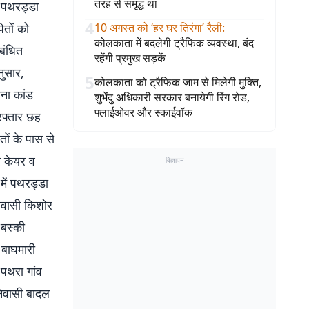
तरह से समृद्ध था
र पथरड्डा
4
ितों को
10 अगस्त को ‘हर घर तिरंगा’ रैली
:
कोलकाता में बदलेगी ट्रैफिक व्यवस्था, बंद
बंधित
रहेंगी प्रमुख सड़कें
नुसार,
5
कोलकाता को ट्रैफिक जाम से मिलेगी मुक्ति,
ाना कांड
शुभेंदु अधिकारी सरकार बनायेगी रिंग रोड,
फ्लाईओवर और स्काईवॉक
िरफ्तार छह
ों के पास से
र केयर व
विज्ञापन
में पथरड्डा
निवासी किशोर
 बस्की
 बाघमारी
पथरा गांव
निवासी बादल