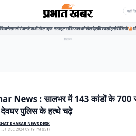
Searc
बिजनेस
मनोरंजन
टेक
ऑटो
लाइफ स्टाइल
राशिफल
धर्म
खेल
देश
विश्व
शॉर्ट्स
वीडियो
ओ
विज्ञापन
r News : सालभर में 143 कांडों के 700 
ेवघर पुलिस के हत्थे चढ़े
BHAT KHABAR NEWS DESK
, 31 DEC 2024 09:19 PM (IST)