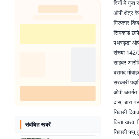
दिनों में गु
ओपी क्षेत्र 
गिरफ्तार कि
सिमकार्ड छाप
पथरड्डा ओपी 
संख्या 142/2
साइबर आरोपि
बरामद मोबाइल
सरकारी पदाध
ओपी अंतर्गत
दास, बारा पं
निवासी दिवाक
किता खरवा नि
संबंधित खबरें
निवासी पप्पू