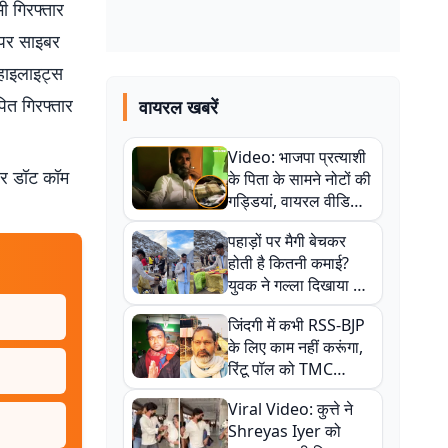
ी गिरफ्तार
श पर साइबर
.हाइलाइट्स
ित गिरफ्तार
वायरल खबरें
Video: भाजपा प्रत्याशी
बर डॉट कॉम
के पिता के सामने नोटों की
गड्डियां, वायरल वीडियो
से राजनीति में उबाल,
पहाड़ों पर मैगी बेचकर
अजित महतो बोले- TMC
होती है कितनी कमाई?
की गंदी चाल
युवक ने गल्ला दिखाया तो
नौकरी वालों के खड़े हो गए
जिंदगी में कभी RSS-BJP
कान
के लिए काम नहीं करूंगा,
रिंटू पॉल को TMC
ऑफिस में ले जाकर पीटा,
Viral Video: कुत्ते ने
Video वायरल
Shreyas Iyer को