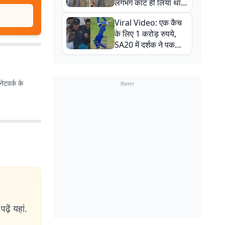
लगभग काट ही लिया था,
न्यूजीलैंड सीरीज से पहले
Viral Video: एक कैच
बाल-बाल बचे
के लिए 1 करोड़ रुपये,
SA20 में दर्शक ने पकड़ा
एक हाथ से गजब का कैच
ेटवर्क के
विज्ञापन
ढ़ें यहां.