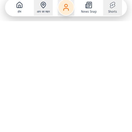
होम
आप का शहर
News Snap
Shorts
Follow us on
X
Download Mobile App
State
›
Jharkhand
›
Hindi News
Gumla News
Bihar News
Dumka News
Delhi News
Ranchi News